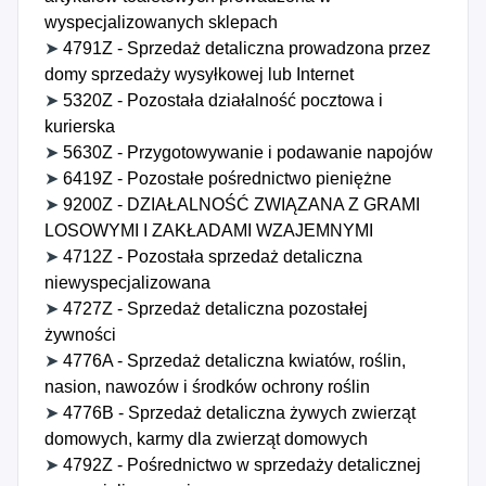
wyspecjalizowanych sklepach
➤
4791Z - Sprzedaż detaliczna prowadzona przez
domy sprzedaży wysyłkowej lub Internet
➤
5320Z - Pozostała działalność pocztowa i
kurierska
➤
5630Z - Przygotowywanie i podawanie napojów
➤
6419Z - Pozostałe pośrednictwo pieniężne
➤
9200Z - DZIAŁALNOŚĆ ZWIĄZANA Z GRAMI
LOSOWYMI I ZAKŁADAMI WZAJEMNYMI
➤
4712Z - Pozostała sprzedaż detaliczna
niewyspecjalizowana
➤
4727Z - Sprzedaż detaliczna pozostałej
żywności
➤
4776A - Sprzedaż detaliczna kwiatów, roślin,
nasion, nawozów i środków ochrony roślin
➤
4776B - Sprzedaż detaliczna żywych zwierząt
domowych, karmy dla zwierząt domowych
➤
4792Z - Pośrednictwo w sprzedaży detalicznej