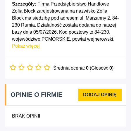
Szczegóły:
Firma Przedsiębiorstwo Handlowe
Zofia Block zarejestrowana na nazwisko Zofia
Block ma siedzibę pod adresem ul. Marzanny 2, 84-
230 Rumia. Działalność została dodana do naszej
bazy dnia 05/07/2026. Kod pocztowy to 84-230,
województwo POMORSKIE, powiat wejherowski.
Numer Identyfikacji Podatkowej NIP to
Pokaż więcej
5882548919, a numer identyfikacyjny REGON dla
firmy Przedsiębiorstwo Handlowe Zofia Block to
545034505. Data rozpoczęcia działalności
Średnia ocena:
0
(Głosów:
0
)
gospodarczej przypada na dzień 02/07/2026.
Wybrane kody PKD to: 4711Z - Sprzedaż
detaliczna prowadzona w niewyspecjalizowanych
OPINIE O FIRMIE
sklepach z przewagą żywności, napojów i wyrobów
tytoniowych, 4721Z - Sprzedaż detaliczna owoców
i warzyw prowadzona w wyspecjalizowanych
BRAK OPINII
sklepach, 4722Z - Sprzedaż detaliczna mięsa i
wyrobów z mięsa prowadzona w
wyspecjalizowanych sklepach, 4723Z - Sprzedaż