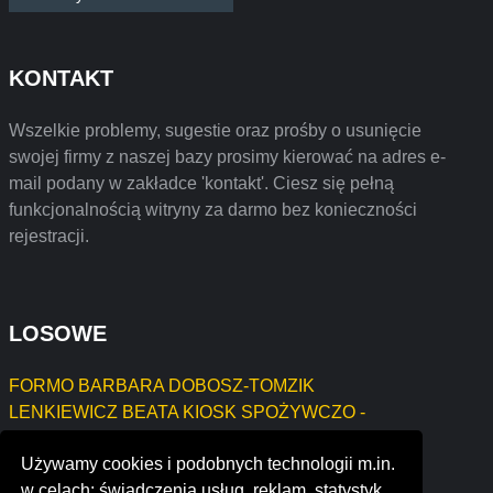
KONTAKT
Wszelkie problemy, sugestie oraz prośby o usunięcie
swojej firmy z naszej bazy prosimy kierować na adres e-
mail podany w zakładce 'kontakt'. Ciesz się pełną
funkcjonalnością witryny za darmo bez konieczności
rejestracji.
LOSOWE
FORMO BARBARA DOBOSZ-TOMZIK
LENKIEWICZ BEATA KIOSK SPOŻYWCZO -
PRZEMYSŁOWY W MOSTOŁTACH
Używamy cookies i podobnych technologii m.in.
Zalot Zbigniew
w celach: świadczenia usług, reklam, statystyk.
MONIKA MARTELA AVIATION SUPPORT