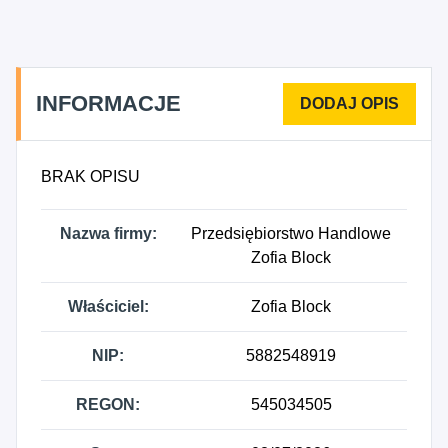
detaliczna ryb, skorupiaków i mięczaków
prowadzona w wyspecjalizowanych sklepach,
4724Z - Sprzedaż detaliczna pieczywa, ciast,
wyrobów ciastkarskich i cukierniczych prowadzona
INFORMACJE
w wyspecjalizowanych sklepach, 4725Z - Sprzedaż
detaliczna napojów alkoholowych i
bezalkoholowych prowadzona w
BRAK OPISU
wyspecjalizowanych sklepach, 4726Z - Sprzedaż
detaliczna wyrobów tytoniowych prowadzona w
Nazwa firmy:
Przedsiębiorstwo Handlowe
wyspecjalizowanych sklepach, 4762Z - Sprzedaż
Zofia Block
detaliczna gazet i artykułów piśmiennych
prowadzona w wyspecjalizowanych sklepach,
Właściciel:
Zofia Block
4764Z - Sprzedaż detaliczna sprzętu sportowego
prowadzona w wyspecjalizowanych sklepach,
NIP:
5882548919
4773Z - Sprzedaż detaliczna wyrobów
farmaceutycznych prowadzona w
REGON:
545034505
wyspecjalizowanych sklepach, 4775Z - Sprzedaż
detaliczna kosmetyków i artykułów toaletowych