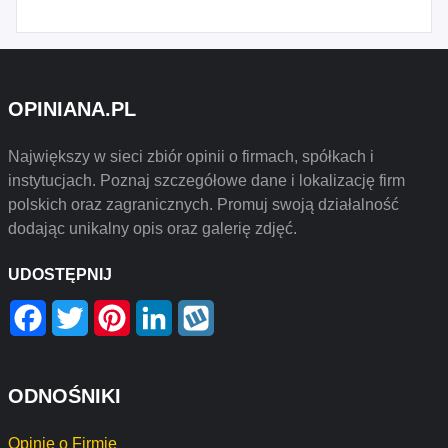
OPINIANA.PL
Największy w sieci zbiór opinii o firmach, spółkach i
instytucjach. Poznaj szczegółowe dane i lokalizację firm
polskich oraz zagranicznych. Promuj swoją działalność
dodając unikalny opis oraz galerię zdjęć.
UDOSTĘPNIJ
Facebook
Twitter
Pinterest
LinkedIn
Wykop
ODNOŚNIKI
Opinie o Firmie