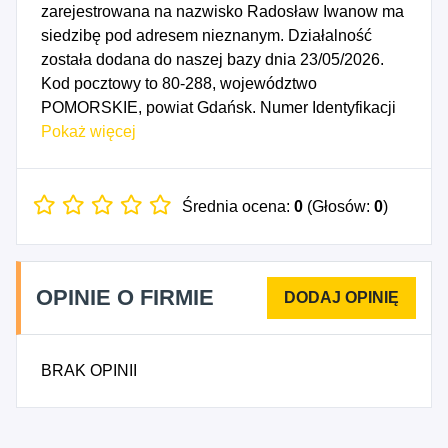
zarejestrowana na nazwisko Radosław Iwanow ma
siedzibę pod adresem nieznanym. Działalność
została dodana do naszej bazy dnia 23/05/2026.
Kod pocztowy to 80-288, województwo
POMORSKIE, powiat Gdańsk. Numer Identyfikacji
Podatkowej NIP to 6981780293, a numer
Pokaż więcej
identyfikacyjny REGON dla firmy Radosław
Iwanow OCR to 362972056. Data rozpoczęcia
działalności gospodarczej przypada na dzień
Średnia ocena:
0
(Głosów:
0
)
20/05/2026. Wybrane kody PKD to: 7112B -
Pozostała działalność w zakresie inżynierii i
związane z nią doradztwo techniczne.
OPINIE O FIRMIE
BRAK OPINII