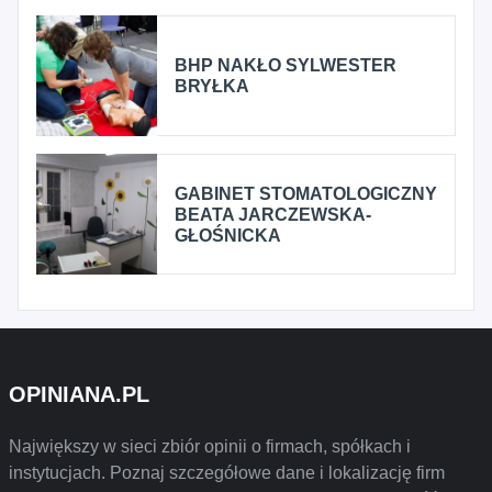
BHP NAKŁO SYLWESTER
BRYŁKA
GABINET STOMATOLOGICZNY
BEATA JARCZEWSKA-
GŁOŚNICKA
OPINIANA.PL
Największy w sieci zbiór opinii o firmach, spółkach i
instytucjach. Poznaj szczegółowe dane i lokalizację firm