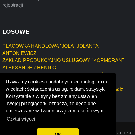
rejestracji.
LOSOWE
PLACÓWKA HANDLOWA "JOLA" JOLANTA
ANTONIEWICZ
ZAKŁAD PRODUKCYJNO-USŁUGOWY "KORMORAN"
ALEKSANDER HENNIG
SŁAWOMIR NICIEJEWSKI ZAKŁAD WYROBÓW W
Używamy cookies i podobnych technologii m.in.
DREWNIE "KLON"
w celach: świadczenia usług, reklam, statystyk.
asociación de jóvenes empresarios de la provincia cádiz
Korzystanie z witryny bez zmiany ustawień
industrial builders, inc.
Twojej przeglądarki oznacza, że będą one
workbees
umieszczane w Twoim urządzeniu końcowym.
Czytaj więcej
Opiniana
© 2022 Opinie o firmach założonych w Polsce i za
OK