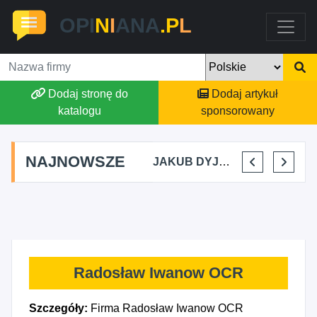
OPI
N
I
ANA
.P
L
Dodaj stronę do
Dodaj artykuł
katalogu
sponsorowany
NAJNOWSZE
MARTYNA KUPIDURA KIKI
MARTA BRACHA
JAKUB DYJAKIEWICZ POLISH LODA
ELENA MAKARCHIK
Radosław Iwanow OCR
Szczegóły:
Firma Radosław Iwanow OCR