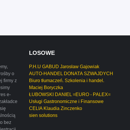
LOSOWE
emy,
P.H.U GABUD Jarosław Gajowiak
rośby o
AUTO-HANDEL DONATA SZWAJDYCH
j firmy z
Biuro tłumaczeń. Szkolenia i handel.
osimy
Maciej Boryczka
res e-
ŁUBOWSKI DANIEL =EURO - PALEX=
zakładce
Usługi Gastronomiczne i Finansowe
 się
CELIA Klaudia Zinczenko
alnością
sien solutions
mo bez
estracji.