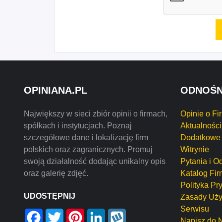
OPINIANA.PL
ODNOŚN
Największy w sieci zbiór opinii o firmach,
Opinie o Fi
spółkach i instytucjach. Poznaj
Aktualności
szczegółowe dane i lokalizację firm
Dodatkowe 
polskich oraz zagranicznych. Promuj
Witrynie
swoją działalność dodając unikalny opis
Pytania i O
oraz galerię zdjęć.
Katalog Fir
Polityka Pr
UDOSTĘPNIJ
Zasady Uży
Serwisu
Facebook
Twitter
Pinterest
LinkedIn
Wykop
Napisz do 