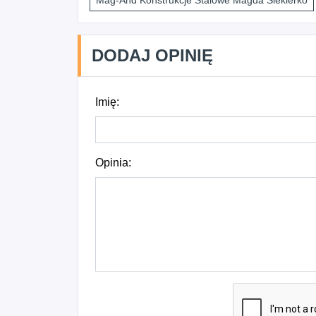
Mag-And Konstrukcje Stalowe Magda Siekierko
DODAJ OPINIĘ
Imię:
Opinia: