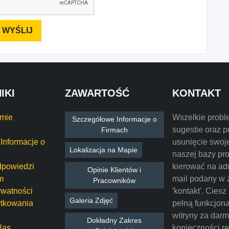
IKI
ZAWARTOŚĆ
KONTAKT
rmie
Wszelkie probl
Szczegółowe Informacje o
sugestie oraz p
Firmach
Informacje o
usunięcie swoje
Lokalizacja na Mapie
naszej bazy pr
dpowiedzi
kierować na ad
Opinie Klientów i
m
mail podany w 
Pracowników
ywatności
'kontakt'. Ciesz
Galeria Zdjęć
tkowania
pełną funkcjon
witryny za dar
Dokładny Zakres
Nas
konieczności rej