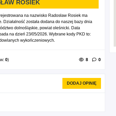
ŁAW ROSIEK
estrowana na nazwisko Radosław Rosiek ma
. Działalność została dodana do naszej bazy dnia
dztwo dolnośląskie, powiat oleśnicki. Data
ypada na dzień 23/05/2026. Wybrane kody PKD to:
udowlanych wykończeniowych.
ów:
0
)
8
0