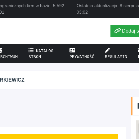
agranicznych firm w bazie: 5 592
Ostatnia aktualizacja: 8 sierpni
01
03:02
Dodaj s
KATALOG
ARCHIWUM
STRON
PRYWATNOŚĆ
REGULAMIN
IRKIEWICZ