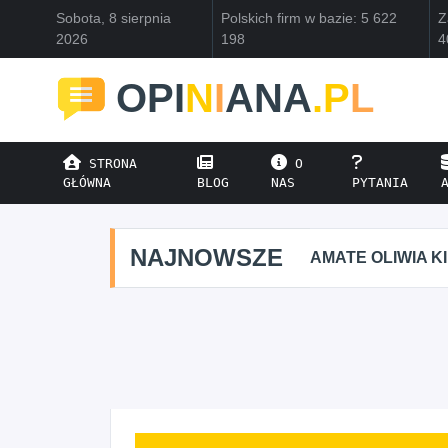
Sobota, 8 sierpnia
Polskich firm w bazie: 5 622
Z
2026
198
4
OPI
N
I
ANA
.P
L
STRONA
O
GŁÓWNA
BLOG
NAS
PYTANIA
NAJNOWSZE
AMATE OLIWIA K