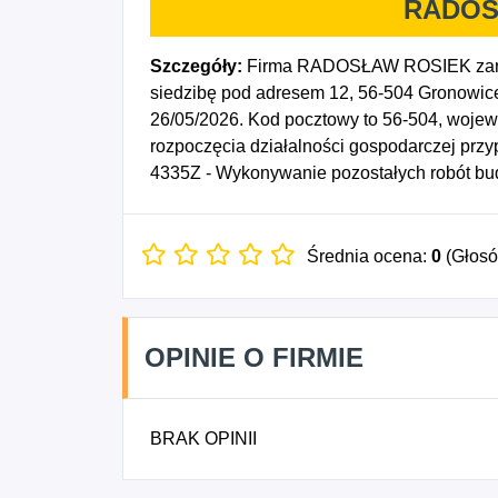
RADOS
Szczegóły:
Firma RADOSŁAW ROSIEK zarej
siedzibę pod adresem 12, 56-504 Gronowice
26/05/2026. Kod pocztowy to 56-504, wojewó
rozpoczęcia działalności gospodarczej prz
4335Z - Wykonywanie pozostałych robót b
Średnia ocena:
0
(Głos
OPINIE O FIRMIE
BRAK OPINII