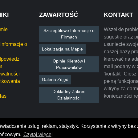
IKI
ZAWARTOŚĆ
KONTAKT
rmie
Wszelkie probl
Szczegółowe Informacje o
sugestie oraz p
Firmach
Informacje o
usunięcie swoje
Lokalizacja na Mapie
naszej bazy pr
dpowiedzi
kierować na ad
Opinie Klientów i
m
mail podany w 
Pracowników
ywatności
'kontakt'. Ciesz
Galeria Zdjęć
tkowania
pełną funkcjon
witryny za dar
Dokładny Zakres
Nas
konieczności rej
Działalności
wiadczenia usług, reklam, statystyk. Korzystanie z witryny bez
pinie o firmach założonych w Polsce i za granicą. Wszystkie 
 końcowym.
Czytaj więcej