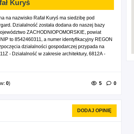
fał Kuryś
na na nazwisko Rafał Kuryś ma siedzibę pod
rgard. Działalność została dodana do naszej bazy
10, województwo ZACHODNIOPOMORSKIE, powiat
ej NIP to 8542460311, a numer identyfikacyjny REGON
ozpoczęcia działalności gospodarczej przypada na
1Z - Działalność w zakresie architektury, 6812A -
nych ze wznoszeniem budynków mieszkalnych, 6812B
anych ze wznoszeniem budynków niemieszkalnych,
budowlanych, 7112B - Pozostała działalność w
two techniczne, 7414Z - Pozostała działalność w
ów:
0
)
5
0