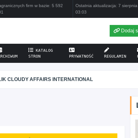
granicznych firm w bazie: 5 592
Ostatnia aktualizacja: 7 sierpni
01
03:03
Dodaj s
KATALOG
ARCHIWUM
STRON
PRYWATNOŚĆ
REGULAMIN
IK CLOUDY AFFAIRS INTERNATIONAL