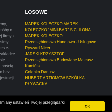
LOSOWE
emy,
MAREK KOLECZKO MAREK
rośby o
KOLECZKO "MINI-BAR" S.C. ILONA
j firmy z
MAREK KOLECZKO
osimy
Przedsiębiorstwo Handlowo - Usługowe
res e-
Ryszard Nicer
zakładce
JARSKI KRZYSZTOF
 się
Przedsiębiorstwo Budowlane Mateusz
alnością
Kamiński
mo bez
Golenko Dariusz
estracji.
HUBERT ARTIOMOW SZKÓŁKA
PŁYWACKA
 zmiany ustawień Twojej przeglądarki
OK
prawa zastrzeżone.