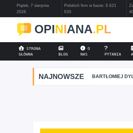
Piątek, 7 sierpnia
Polskich firm w bazie: 5 621
Za
2026
533
4
OPI
N
I
ANA
.P
L
STRONA
O
GŁÓWNA
BLOG
NAS
PYTANIA
NAJNOWSZE
BARTŁOMIEJ DYL