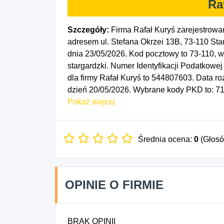
Ra
Szczegóły:
Firma Rafał Kuryś zarejestrowa
adresem ul. Stefana Okrzei 13B, 73-110 Sta
dnia 23/05/2026. Kod pocztowy to 73-1
stargardzki. Numer Identyfikacji Podatkow
dla firmy Rafał Kuryś to 544807603. Data r
dzień 20/05/2026. Wybrane kody PKD to: 711
Realizacja projektów budowlanych związa
Pokaż więcej
- Realizacja projektów budowlanych związ
6812C - Realizacja pozostałych projektów 
zakresie inżynierii i związane z nią doradz
Średnia ocena:
0
(Głos
zakresie specjalistycznego projektowania.
OPINIE O FIRMIE
BRAK OPINII