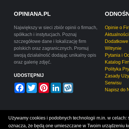
OPINIANA.PL
ODNOŚN
Największy w sieci zbiór opinii o firmach,
Opinie o Fi
spółkach i instytucjach. Poznaj
Aktualności
szczegółowe dane i lokalizację firm
Dodatkowe 
polskich oraz zagranicznych. Promuj
Witrynie
swoją działalność dodając unikalny opis
Pytania i O
oraz galerię zdjęć.
Katalog Fir
Polityka Pr
UDOSTĘPNIJ
Zasady Uży
Serwisu
Facebook
Twitter
Pinterest
LinkedIn
Wykop
Napisz do 
Używamy cookies i podobnych technologii m.in. w celach: ś
Opiniana
© 2022 O
oznacza, że będą one umieszczane w Twoim urządzeniu