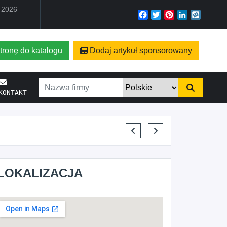
a 2026
Facebook
Twitter
Pinterest
LinkedIn
Wyko
tronę do katalogu
Dodaj artykuł sponsorowany
KONTAKT
KRYSTIAN PISULA
LOKALIZACJA