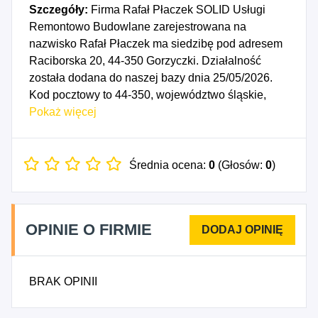
Szczegóły:
Firma Rafał Płaczek SOLID Usługi
Remontowo Budowlane zarejestrowana na
nazwisko Rafał Płaczek ma siedzibę pod adresem
Raciborska 20, 44-350 Gorzyczki. Działalność
została dodana do naszej bazy dnia 25/05/2026.
Kod pocztowy to 44-350, województwo śląskie,
powiat wodzisławski. Data rozpoczęcia
Pokaż więcej
działalności gospodarczej przypada na dzień
22/05/2026. Wybrane kody PKD to: 4331Z -
Tynkowanie, 4333Z - Posadzkarstwo; tapetowanie i
Średnia ocena:
0
(Głosów:
0
)
oblicowywanie ścian, 4334Z - Malowanie i
szklenie, 4399Z - Pozostałe specjalistyczne roboty
budowlane, gdzie indziej niesklasyfikowane.
OPINIE O FIRMIE
BRAK OPINII