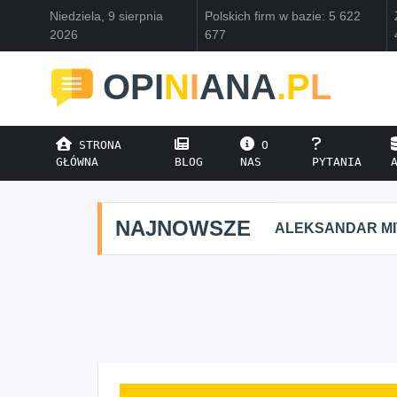
Niedziela, 9 sierpnia
Polskich firm w bazie: 5 622
2026
677
OPI
N
I
ANA
.P
L
STRONA
O
GŁÓWNA
BLOG
NAS
PYTANIA
NAJNOWSZE
ALEKSANDAR M