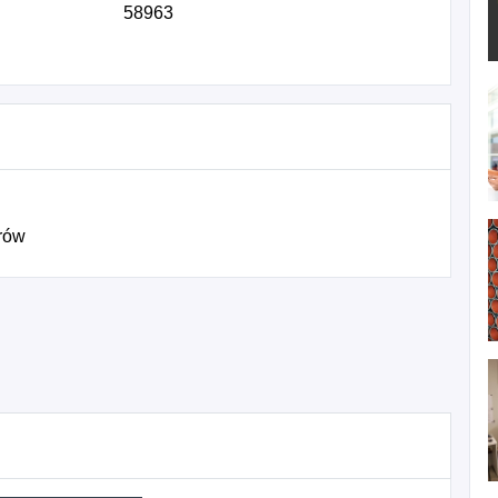
58963
rów