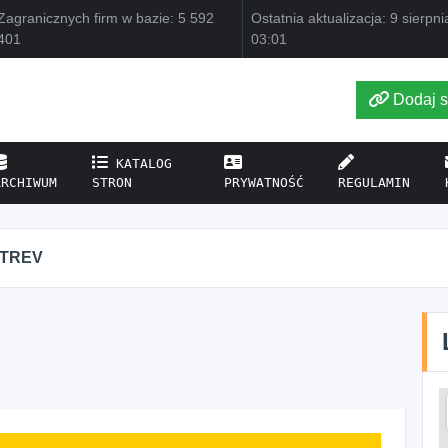
Zagranicznych firm w bazie: 5 592
Ostatnia aktualizacja: 9 sierpn
401
03:01
Dodaj s
KATALOG
ARCHIWUM
STRON
PRYWATNOŚĆ
REGULAMIN
ITREV