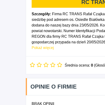
RC TRAN
Szczegóły:
Firma RC TRANS Rafał Czajka 
siedzibę pod adresem os. Osiedle Białówka
dodana do naszej bazy dnia 23/05/2026. 
powiat nowotarski. Numer Identyfikacji Pod
REGON dla firmy RC TRANS Rafał Czajka to
gospodarczej przypada na dzień 20/05/2026
towarów, 5231Z - Pośrednictwo w transporc
Pokaż więcej
Średnia ocena:
0
(Głos
OPINIE O FIRMIE
BRAK OPINII