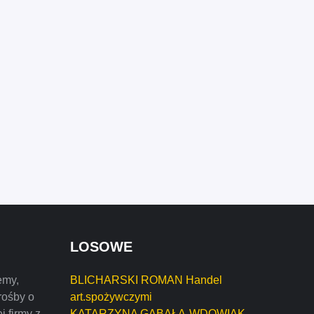
LOSOWE
emy,
BLICHARSKI ROMAN Handel
rośby o
art.spożywczymi
j firmy z
KATARZYNA GABAŁA-WDOWIAK