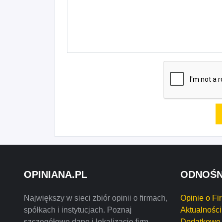
OPINIANA.PL
ODNOŚN
Największy w sieci zbiór opinii o firmach,
Opinie o Fi
spółkach i instytucjach. Poznaj
Aktualności
szczegółowe dane i lokalizację firm
Dodatkowe 