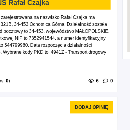
S Rafał Czajka
zarejestrowana na nazwisko Rafał Czajka ma
 321B, 34-453 Ochotnica Górna. Działalność została
Kod pocztowy to 34-453, województwo MAŁOPOLSKIE,
atkowej NIP to 7352941544, a numer identyfikacyjny
 544799980. Data rozpoczęcia działalności
. Wybrane kody PKD to: 4941Z - Transport drogowy
ie towarów.
ów:
0
)
6
0