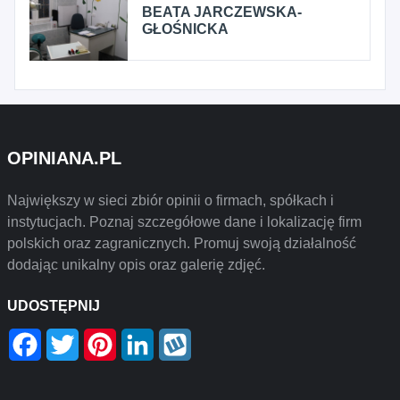
BEATA JARCZEWSKA-
GŁOŚNICKA
OPINIANA.PL
Największy w sieci zbiór opinii o firmach, spółkach i
instytucjach. Poznaj szczegółowe dane i lokalizację firm
polskich oraz zagranicznych. Promuj swoją działalność
dodając unikalny opis oraz galerię zdjęć.
UDOSTĘPNIJ
Facebook
Twitter
Pinterest
LinkedIn
Wykop