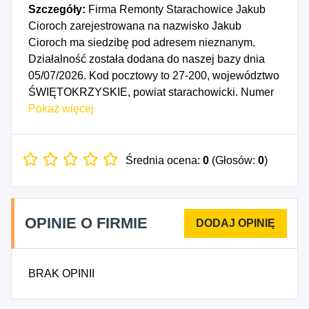
Szczegóły:
Firma Remonty Starachowice Jakub
Cioroch zarejestrowana na nazwisko Jakub
Cioroch ma siedzibę pod adresem nieznanym.
Działalność została dodana do naszej bazy dnia
05/07/2026. Kod pocztowy to 27-200, województwo
ŚWIĘTOKRZYSKIE, powiat starachowicki. Numer
Identyfikacji Podatkowej NIP to 6642161593, a
Pokaż więcej
numer identyfikacyjny REGON dla firmy Remonty
Starachowice Jakub Cioroch to 545129750. Data
rozpoczęcia działalności gospodarczej przypada
Średnia ocena:
0
(Głosów:
0
)
na dzień 02/07/2026. Wybrane kody PKD to: 4331Z
- Tynkowanie, 4332Z - Zakładanie stolarki
budowlanej, 4333Z - Posadzkarstwo; tapetowanie i
OPINIE O FIRMIE
oblicowywanie ścian, 4334Z - Malowanie i
szklenie, 4100A - Roboty budowlane związane ze
wznoszeniem budynków mieszkalnych, 4335Z -
BRAK OPINII
Wykonywanie pozostałych robót budowlanych
wykończeniowych.