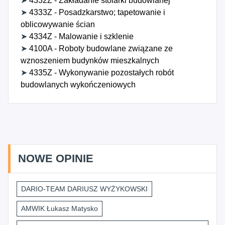
➤
4332Z - Zakładanie stolarki budowlanej
➤
4333Z - Posadzkarstwo; tapetowanie i
oblicowywanie ścian
➤
4334Z - Malowanie i szklenie
➤
4100A - Roboty budowlane związane ze
wznoszeniem budynków mieszkalnych
➤
4335Z - Wykonywanie pozostałych robót
budowlanych wykończeniowych
NOWE OPINIE
DARIO-TEAM DARIUSZ WYŻYKOWSKI
AMWIK Łukasz Matysko