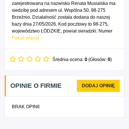
zarejestrowana na nazwisko Renata Musialska ma
siedzibę pod adresem ul. Wspólna 50, 98-275
Brzeźnio. Działalność została dodana do naszej
bazy dnia 27/05/2026. Kod pocztowy to 98-275,
województwo ŁÓDZKIE, powiat sieradzki. Numer
Identyfikacji Podatkowej NIP to 8272135379, a
Pokaż więcej
numer identyfikacyjny REGON dla firmy Renata
Musialska to 100987173. Data rozpoczęcia
działalności gospodarczej przypada na dzień
Średnia ocena:
0
(Głosów:
0
)
24/05/2026. Wybrane kody PKD to: 4711Z -
Sprzedaż detaliczna prowadzona w
niewyspecjalizowanych sklepach z przewagą
OPINIE O FIRMIE
żywności, napojów i wyrobów tytoniowych, 4721Z -
Sprzedaż detaliczna owoców i warzyw prowadzona
w wyspecjalizowanych sklepach, 4722Z - Sprzedaż
BRAK OPINII
detaliczna mięsa i wyrobów z mięsa prowadzona w
wyspecjalizowanych sklepach, 4723Z - Sprzedaż
detaliczna ryb, skorupiaków i mięczaków
prowadzona w wyspecjalizowanych sklepach,