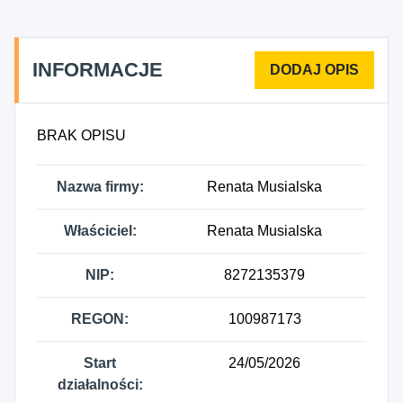
4724Z - Sprzedaż detaliczna pieczywa, ciast,
wyrobów ciastkarskich i cukierniczych prowadzona
w wyspecjalizowanych sklepach, 4725Z - Sprzedaż
INFORMACJE
detaliczna napojów alkoholowych i
bezalkoholowych prowadzona w
wyspecjalizowanych sklepach, 4726Z - Sprzedaż
BRAK OPISU
detaliczna wyrobów tytoniowych prowadzona w
wyspecjalizowanych sklepach, 4762Z - Sprzedaż
Nazwa firmy:
Renata Musialska
detaliczna gazet i artykułów piśmiennych
prowadzona w wyspecjalizowanych sklepach,
Właściciel:
Renata Musialska
4764Z - Sprzedaż detaliczna sprzętu sportowego
prowadzona w wyspecjalizowanych sklepach,
NIP:
8272135379
4773Z - Sprzedaż detaliczna wyrobów
farmaceutycznych prowadzona w
REGON:
100987173
wyspecjalizowanych sklepach, 4775Z - Sprzedaż
detaliczna kosmetyków i artykułów toaletowych
prowadzona w wyspecjalizowanych sklepach,
Start
24/05/2026
4791Z - Sprzedaż detaliczna prowadzona przez
działalności: