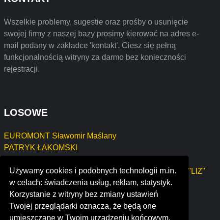
Wszelkie problemy, sugestie oraz prośby o usunięcie
swojej firmy z naszej bazy prosimy kierować na adres e-
mail podany w zakładce 'kontakt'. Ciesz się pełną
funkcjonalnością witryny za darmo bez konieczności
rejestracji.
LOSOWE
EUROMONT Sławomir Maślany
PATRYK ŁAKOMSKI
TOP MEDIA KIELCE BARTŁOMIEJ CHROBOT
Używamy cookies i podobnych technologii m.in.
Przedsiębiorstwo Handlowo-Usługowo-Produkcyjne "LIZ"
w celach: świadczenia usług, reklam, statystyk.
Elżbieta Wąż
Korzystanie z witryny bez zmiany ustawień
MONSTERPAK Piotr Justyński
Twojej przeglądarki oznacza, że będą one
denver carpet and flooring
umieszczane w Twoim urządzeniu końcowym.