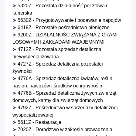
➤
5320Z - Pozostała działalność pocztowa i
kurierska
➤
5630Z - Przygotowywanie i podawanie napojów
➤
6419Z - Pozostałe pośrednictwo pieniężne
➤
9200Z - DZIAŁALNOŚĆ ZWIĄZANA Z GRAMI
LOSOWYMI I ZAKŁADAMI WZAJEMNYMI
➤
4712Z - Pozostała sprzedaż detaliczna
niewyspecjalizowana
➤
4727Z - Sprzedaż detaliczna pozostałej
żywności
➤
4776A - Sprzedaż detaliczna kwiatów, roślin,
nasion, nawozów i środków ochrony roślin
➤
4776B - Sprzedaż detaliczna żywych zwierząt
domowych, karmy dla zwierząt domowych
➤
4792Z - Pośrednictwo w sprzedaży detalicznej
wyspecjalizowanej
➤
5611Z - Restauracje
➤
7020Z - Doradztwo w zakresie prowadzenia