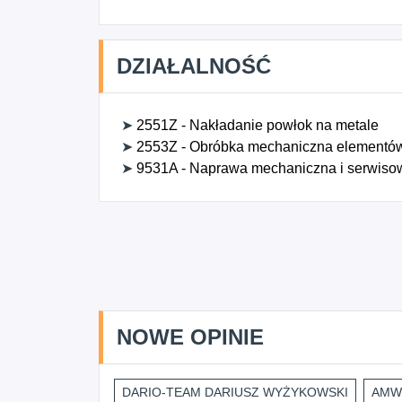
DZIAŁALNOŚĆ
➤
2551Z - Nakładanie powłok na metale
➤
2553Z - Obróbka mechaniczna elementó
➤
9531A - Naprawa mechaniczna i serwisow
NOWE OPINIE
DARIO-TEAM DARIUSZ WYŻYKOWSKI
AMWI