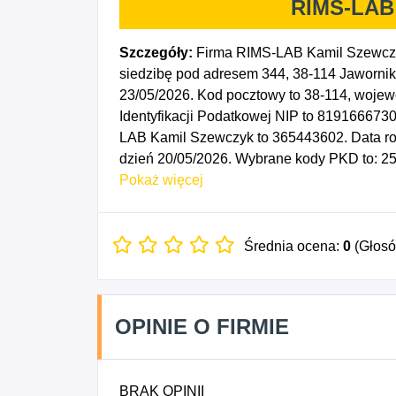
RIMS-LAB
Szczegóły:
Firma RIMS-LAB Kamil Szewczy
siedzibę pod adresem 344, 38-114 Jawornik
23/05/2026. Kod pocztowy to 38-114, woj
Identyfikacji Podatkowej NIP to 819166673
LAB Kamil Szewczyk to 365443602. Data ro
dzień 20/05/2026. Wybrane kody PKD to: 25
mechaniczna elementów metalowych, 9531A
Pokaż więcej
silnikowych, z wyłączeniem motocykli.
Średnia ocena:
0
(Głos
OPINIE O FIRMIE
BRAK OPINII