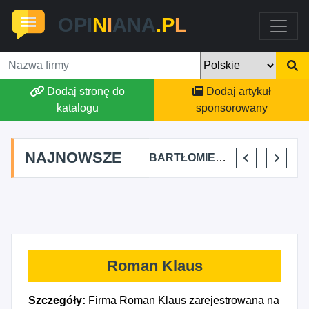
OPI
N
I
ANA
.P
L
Dodaj stronę do
Dodaj artykuł
katalogu
sponsorowany
NAJNOWSZE
SKYLINE POWER GROUP KACPER KONIEC
FJK-IT FILIP SZYMAŃSKI
BARTŁOMIEJ DYLIK CLOUDY AFFAIRS INTERNATIONAL
KRYSTIAN PISULA
Roman Klaus
Szczegóły:
Firma Roman Klaus zarejestrowana na