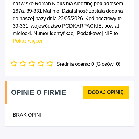
nazwisko Roman Klaus ma siedzibę pod adresem
167a, 39-331 Malinie. Działalność została dodana
do naszej bazy dnia 23/05/2026. Kod pocztowy to
39-331, województwo PODKARPACKIE, powiat
mielecki. Numer Identyfikacji Podatkowej NIP to
8171832349, a numer identyfikacyjny REGON dla
Pokaż więcej
firmy Roman Klaus to 544808778. Data
rozpoczęcia działalności gospodarczej przypada
na dzień 20/05/2026. Wybrane kody PKD to: 4399Z
Średnia ocena:
0
(Głosów:
0
)
- Pozostałe specjalistyczne roboty budowlane,
gdzie indziej niesklasyfikowane.
OPINIE O FIRMIE
BRAK OPINII