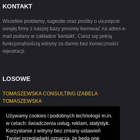
KONTAKT
Wszelkie problemy, sugestie oraz prośby o usunięcie
swojej firmy z naszej bazy prosimy kierować na adres e-
mail podany w zakładce 'kontakt'. Ciesz się pełną
funkcjonalnością witryny za darmo bez konieczności
rejestracji.
LOSOWE
TOMASZEWSKA CONSULTING IZABELA
TOMASZEWSKA
Pośrednictwo w obrocie nieruch. Puźniak Robert
Używamy cookies i podobnych technologii m.in.
Jacek Jaksina PACK SERVICE GDYNIA
w celach: świadczenia usług, reklam, statystyk.
irinatech
Korzystanie z witryny bez zmiany ustawień
paparazzi mobile lounge llc
Twojej przeglądarki oznacza, że będą one
mm packaging france