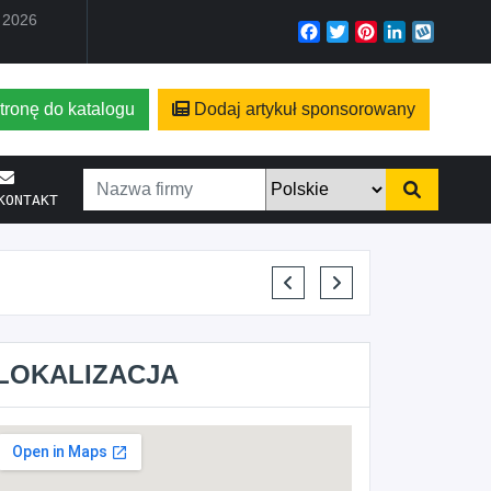
a 2026
Facebook
Twitter
Pinterest
LinkedIn
Wyko
tronę do katalogu
Dodaj artykuł sponsorowany
KONTAKT
KRYSTIAN PISULA
LOKALIZACJA