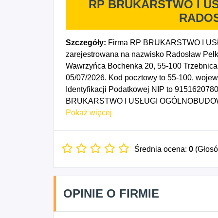
RP BRUKARSTWO I 
RADO
Szczegóły:
Firma RP BRUKARSTWO I 
zarejestrowana na nazwisko Radosław Pełk
Wawrzyńca Bochenka 20, 55-100 Trzebnica. 
05/07/2026. Kod pocztowy to 55-100, woj
Identyfikacji Podatkowej NIP to 915162078
BRUKARSTWO I USŁUGI OGÓLNOBUDOWL
rozpoczęcia działalności gospodarczej prz
Pokaż więcej
4312Z - Przygotowanie terenu pod budowę,
budowlanych wykończeniowych, 4399Z - Poz
indziej niesklasyfikowane.
Średnia ocena:
0
(Głos
OPINIE O FIRMIE