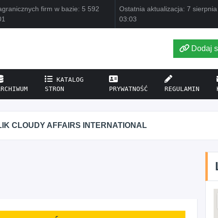
granicznych firm w bazie: 5 592
Ostatnia aktualizacja: 7 sierpni
01
03:03
Dodaj s
KATALOG
ARCHIWUM
STRON
PRYWATNOŚĆ
REGULAMIN
IK CLOUDY AFFAIRS INTERNATIONAL