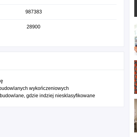
987383
28900
wę
 budowlanych wykończeniowych
 budowlane, gdzie indziej niesklasyfikowane