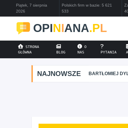
Piątek, 7 sierpnia
Polskich firm w bazie: 5 621
Za
2026
533
4
OPI
N
I
ANA
.P
L
STRONA
O
GŁÓWNA
BLOG
NAS
PYTANIA
NAJNOWSZE
BARTŁOMIEJ DYL