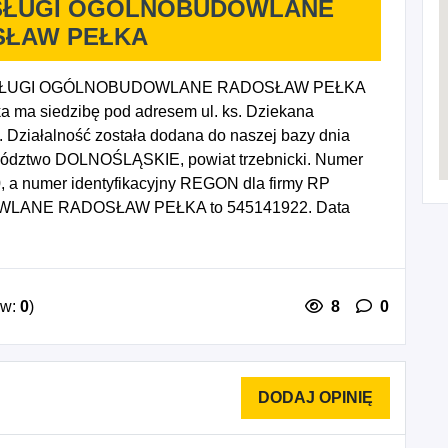
USŁUGI OGÓLNOBUDOWLANE
SŁAW PEŁKA
USŁUGI OGÓLNOBUDOWLANE RADOSŁAW PEŁKA
a ma siedzibę pod adresem ul. ks. Dziekana
Działalność została dodana do naszej bazy dnia
ewództwo DOLNOŚLĄSKIE, powiat trzebnicki. Numer
0, a numer identyfikacyjny REGON dla firmy RP
ANE RADOSŁAW PEŁKA to 545141922. Data
ypada na dzień 02/07/2026. Wybrane kody PKD to:
 4335Z - Wykonywanie pozostałych robót
ostałe specjalistyczne roboty budowlane, gdzie
ów:
0
)
8
0