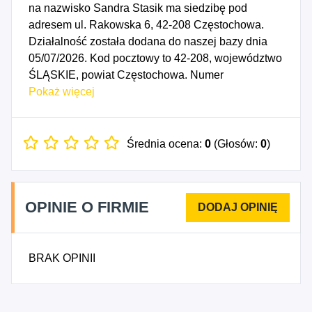
na nazwisko Sandra Stasik ma siedzibę pod
adresem ul. Rakowska 6, 42-208 Częstochowa.
Działalność została dodana do naszej bazy dnia
05/07/2026. Kod pocztowy to 42-208, województwo
ŚLĄSKIE, powiat Częstochowa. Numer
Identyfikacji Podatkowej NIP to 5732973644, a
Pokaż więcej
numer identyfikacyjny REGON dla firmy Sandra
Stasik to 544910436. Data rozpoczęcia
działalności gospodarczej przypada na dzień
Średnia ocena:
0
(Głosów:
0
)
02/07/2026. Wybrane kody PKD to: 7020Z -
Doradztwo w zakresie prowadzenia działalności
gospodarczej i pozostałe doradztwo w zakresie
OPINIE O FIRMIE
zarządzania, 8559B - Pozostałe pozaszkolne formy
edukacji, gdzie indziej niesklasyfikowane.
BRAK OPINII