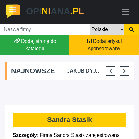
OPI
N
I
ANA
.P
L
Dodaj stronę do
Dodaj artykuł
katalogu
sponsorowany
NAJNOWSZE
MARTYNA KUPIDURA KIKI
MARTA BRACHA
JAKUB DYJAKIEWICZ POLISH LODA
ELENA MAKARCHIK
Sandra Stasik
Szczegóły:
Firma Sandra Stasik zarejestrowana