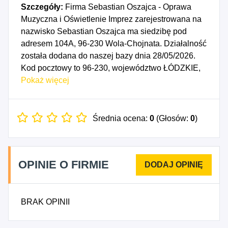
Szczegóły:
Firma Sebastian Oszajca - Oprawa
Muzyczna i Oświetlenie Imprez zarejestrowana na
nazwisko Sebastian Oszajca ma siedzibę pod
adresem 104A, 96-230 Wola-Chojnata. Działalność
została dodana do naszej bazy dnia 28/05/2026.
Kod pocztowy to 96-230, województwo ŁÓDZKIE,
powiat rawski. Numer Identyfikacji Podatkowej NIP
Pokaż więcej
to 8351623506, a numer identyfikacyjny REGON
dla firmy Sebastian Oszajca - Oprawa Muzyczna i
Oświetlenie Imprez to 544667415. Data
Średnia ocena:
0
(Głosów:
0
)
rozpoczęcia działalności gospodarczej przypada
na dzień 25/05/2026. Wybrane kody PKD to: 9020C
- Pozostała działalność związana z wystawianiem
OPINIE O FIRMIE
przedstawień artystycznych.
BRAK OPINII