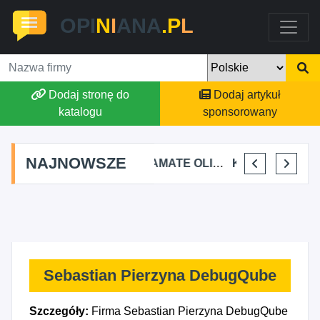
OPI
N
I
ANA
.P
L
Dodaj stronę do
Dodaj artykuł
katalogu
sponsorowany
NAJNOWSZE
YKA FIZJOTERAPII
ALEKSANDRA BAKA
AMATE OLIWIA KIRKIEWICZ
KAJU BUS JUSTYNA JASTRZĘBSKA
VIKTORIA JORDAN
Sebastian Pierzyna DebugQube
Szczegóły:
Firma Sebastian Pierzyna DebugQube