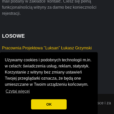
mail podany w zakładce 'kontakt'. Ciesz się pełną
funkcjonalnością witryny za darmo bez konieczności
rejestracji.
LOSOWE
Pracownia Projektowa "Luksan" Łukasz Grzymski
Konrad Gajdowski
Używamy cookies i podobnych technologii m.in.
Firma Handlowa "ALFA" Krzysztof Palczak
w celach: świadczenia usług, reklam, statystyk.
embarc staffing solutions
Korzystanie z witryny bez zmiany ustawień
geooptics inc.
Twojej przeglądarki oznacza, że będą one
nooraneh lighting industry
umieszczane w Twoim urządzeniu końcowym.
Czytaj więcej
Opiniana
© 2022 Opinie o firmach założonych w Polsce i za
OK
granicą. Wszystkie prawa zastrzeżone.