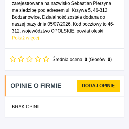
zarejestrowana na nazwisko Sebastian Pierzyna
ma siedzibę pod adresem ul. Krzywa 5, 46-312
Bodzanowice. Działalność została dodana do
naszej bazy dnia 05/07/2026. Kod pocztowy to 46-
312, województwo OPOLSKIE, powiat oleski.
Numer Identyfikacji Podatkowej NIP to
Pokaż więcej
5761601454, a numer identyfikacyjny REGON dla
firmy Sebastian Pierzyna DebugQube to
545037018. Data rozpoczęcia działalności
Średnia ocena:
0
(Głosów:
0
)
gospodarczej przypada na dzień 02/07/2026.
Wybrane kody PKD to: 1812Z - Pozostałe
drukowanie, 2226Z - Produkcja pozostałych
OPINIE O FIRMIE
wyrobów z tworzyw sztucznych, 6210A -
Działalność w zakresie programowania gier
komputerowych, 6210B - Pozostała działalność w
BRAK OPINII
zakresie programowania, 6220B - Pozostała
działalność związana z doradztwem w zakresie
informatyki oraz zarządzaniem urządzeniami
informatycznymi.