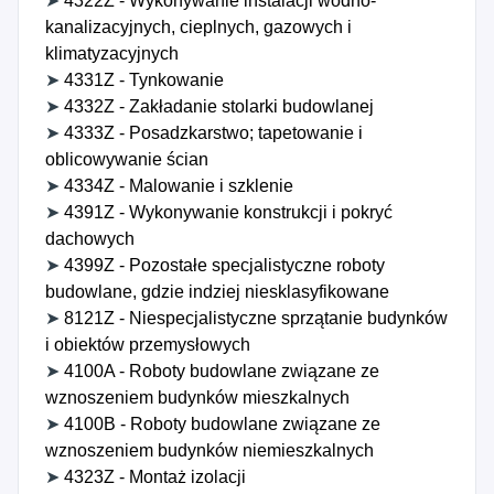
➤
4322Z - Wykonywanie instalacji wodno-
kanalizacyjnych, cieplnych, gazowych i
klimatyzacyjnych
➤
4331Z - Tynkowanie
➤
4332Z - Zakładanie stolarki budowlanej
➤
4333Z - Posadzkarstwo; tapetowanie i
oblicowywanie ścian
➤
4334Z - Malowanie i szklenie
➤
4391Z - Wykonywanie konstrukcji i pokryć
dachowych
➤
4399Z - Pozostałe specjalistyczne roboty
budowlane, gdzie indziej niesklasyfikowane
➤
8121Z - Niespecjalistyczne sprzątanie budynków
i obiektów przemysłowych
➤
4100A - Roboty budowlane związane ze
wznoszeniem budynków mieszkalnych
➤
4100B - Roboty budowlane związane ze
wznoszeniem budynków niemieszkalnych
➤
4323Z - Montaż izolacji