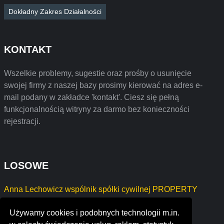
Dokładny Zakres Działalności
KONTAKT
Wszelkie problemy, sugestie oraz prośby o usunięcie
swojej firmy z naszej bazy prosimy kierować na adres e-
mail podany w zakładce 'kontakt'. Ciesz się pełną
funkcjonalnością witryny za darmo bez konieczności
rejestracji.
LOSOWE
Anna Lechowicz wspólnik spółki cywilnej PROPERTY
Tomasz Rodzik Działalność taksówek osobowych
Używamy cookies i podobnych technologii m.in.
HIT - HENRYK SZWED