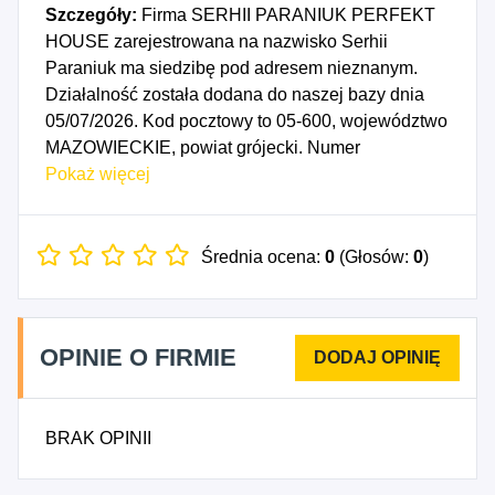
Szczegóły:
Firma SERHII PARANIUK PERFEKT
HOUSE zarejestrowana na nazwisko Serhii
Paraniuk ma siedzibę pod adresem nieznanym.
Działalność została dodana do naszej bazy dnia
05/07/2026. Kod pocztowy to 05-600, województwo
MAZOWIECKIE, powiat grójecki. Numer
Identyfikacji Podatkowej NIP to 7972097611, a
Pokaż więcej
numer identyfikacyjny REGON dla firmy SERHII
PARANIUK PERFEKT HOUSE to 545128672.
Data rozpoczęcia działalności gospodarczej
Średnia ocena:
0
(Głosów:
0
)
przypada na dzień 02/07/2026. Wybrane kody PKD
to: 4321Z - Wykonywanie instalacji elektrycznych,
4322Z - Wykonywanie instalacji wodno-
OPINIE O FIRMIE
kanalizacyjnych, cieplnych, gazowych i
klimatyzacyjnych, 4331Z - Tynkowanie, 4332Z -
Zakładanie stolarki budowlanej, 4333Z -
BRAK OPINII
Posadzkarstwo; tapetowanie i oblicowywanie
ścian, 4334Z - Malowanie i szklenie, 4391Z -
Wykonywanie konstrukcji i pokryć dachowych,