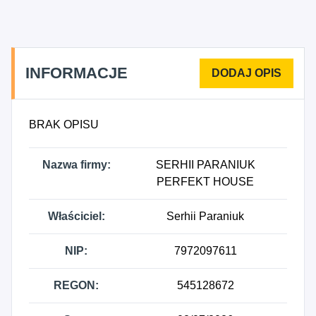
4399Z - Pozostałe specjalistyczne roboty
budowlane, gdzie indziej niesklasyfikowane, 8121Z
- Niespecjalistyczne sprzątanie budynków i
obiektów przemysłowych, 4100A - Roboty
INFORMACJE
budowlane związane ze wznoszeniem budynków
mieszkalnych, 4100B - Roboty budowlane
związane ze wznoszeniem budynków
BRAK OPISU
niemieszkalnych, 4323Z - Montaż izolacji, 4324Z -
Wykonywanie pozostałych instalacji budowlanych,
Nazwa firmy:
SERHII PARANIUK
4335Z - Wykonywanie pozostałych robót
PERFEKT HOUSE
budowlanych wykończeniowych, 4341Z -
Wykonywanie konstrukcji i pokryć dachowych.
Właściciel:
Serhii Paraniuk
NIP:
7972097611
REGON:
545128672