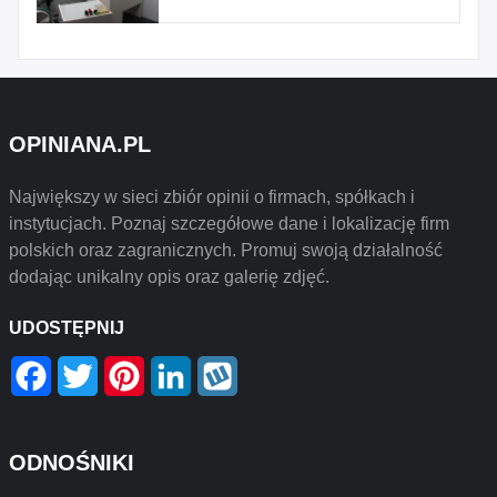
OPINIANA.PL
Największy w sieci zbiór opinii o firmach, spółkach i
instytucjach. Poznaj szczegółowe dane i lokalizację firm
polskich oraz zagranicznych. Promuj swoją działalność
dodając unikalny opis oraz galerię zdjęć.
UDOSTĘPNIJ
Facebook
Twitter
Pinterest
LinkedIn
Wykop
ODNOŚNIKI