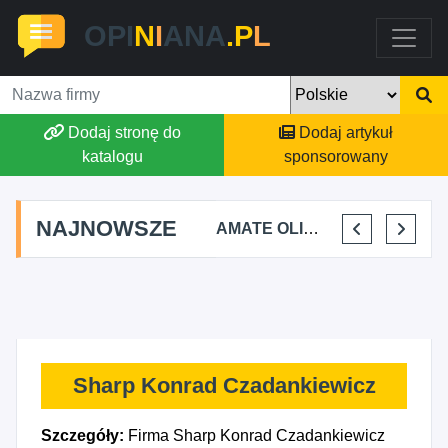
OPI
N
I
ANA
.P
L
Dodaj stronę do
Dodaj artykuł
katalogu
sponsorowany
NAJNOWSZE
TOMASZ BURY PRYWATNA PRAKTYKA FIZJOTERAPII
ALEKSANDRA BAKA
AMATE OLIWIA KIRKIEWICZ
KAJU BUS JUSTYNA JASTRZĘBSKA
Sharp Konrad Czadankiewicz
Szczegóły:
Firma Sharp Konrad Czadankiewicz