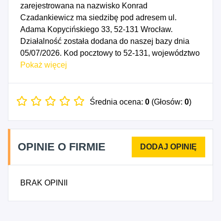
zarejestrowana na nazwisko Konrad
Czadankiewicz ma siedzibę pod adresem ul.
Adama Kopycińskiego 33, 52-131 Wrocław.
Działalność została dodana do naszej bazy dnia
05/07/2026. Kod pocztowy to 52-131, województwo
DOLNOŚLĄSKIE, powiat Wrocław. Numer
Pokaż więcej
Identyfikacji Podatkowej NIP to 8993061056, a
numer identyfikacyjny REGON dla firmy Sharp
Konrad Czadankiewicz to 544966514. Data
Średnia ocena:
0
(Głosów:
0
)
rozpoczęcia działalności gospodarczej przypada
na dzień 02/07/2026. Wybrane kody PKD to: 9621Z
- Działalność fryzjerska.
OPINIE O FIRMIE
BRAK OPINII