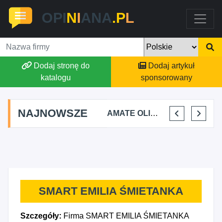
OPI
N
I
ANA
.P
L
Dodaj stronę do
Dodaj artykuł
katalogu
sponsorowany
NAJNOWSZE
YKA FIZJOTERAPII
ALEKSANDRA BAKA
AMATE OLIWIA KIRKIEWICZ
KAJU BUS JUSTYNA JASTRZĘBSKA
VIKTORIA JORDAN
SMART EMILIA ŚMIETANKA
Szczegóły:
Firma SMART EMILIA ŚMIETANKA