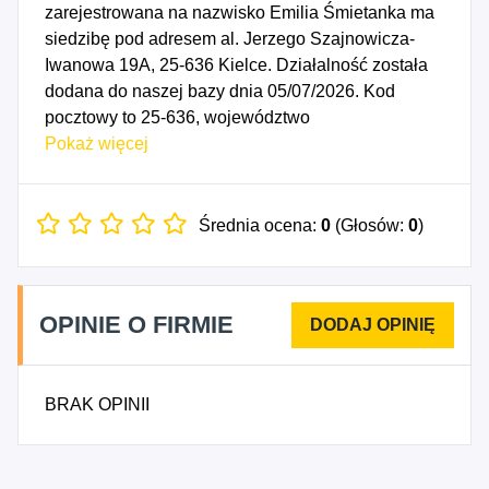
zarejestrowana na nazwisko Emilia Śmietanka ma
siedzibę pod adresem al. Jerzego Szajnowicza-
Iwanowa 19A, 25-636 Kielce. Działalność została
dodana do naszej bazy dnia 05/07/2026. Kod
pocztowy to 25-636, województwo
ŚWIĘTOKRZYSKIE, powiat Kielce. Numer
Pokaż więcej
Identyfikacji Podatkowej NIP to 9591702016, a
numer identyfikacyjny REGON dla firmy SMART
EMILIA ŚMIETANKA to 545003982. Data
Średnia ocena:
0
(Głosów:
0
)
rozpoczęcia działalności gospodarczej przypada
na dzień 02/07/2026. Wybrane kody PKD to: 6619Z
- Pozostała działalność wspomagająca usługi
OPINIE O FIRMIE
finansowe, z wyłączeniem ubezpieczeń i
funduszów emerytalnych, 6622Z - Działalność
agentów i brokerów ubezpieczeniowych, 6629Z -
BRAK OPINII
Pozostała działalność wspomagająca
ubezpieczenia i fundusze emerytalne, 7420Z -
Działalność fotograficzna, 7499Z - Wszelka
pozostała działalność profesjonalna, naukowa i