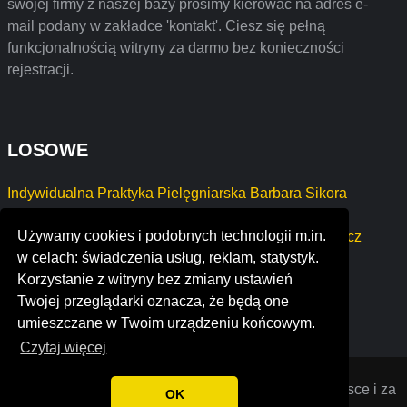
swojej firmy z naszej bazy prosimy kierować na adres e-
mail podany w zakładce 'kontakt'. Ciesz się pełną
funkcjonalnością witryny za darmo bez konieczności
rejestracji.
LOSOWE
Indywidualna Praktyka Pielęgniarska Barbara Sikora
REGINA GROMNA"REALBUD"
Używamy cookies i podobnych technologii m.in.
Ośrodek Wypoczynkowy "Powiśle" Monika Wencewicz
w celach: świadczenia usług, reklam, statystyk.
word job corps
Korzystanie z witryny bez zmiany ustawień
bydis solutions
Twojej przeglądarki oznacza, że będą one
flavours of spain
umieszczane w Twoim urządzeniu końcowym.
Czytaj więcej
Opiniana
© 2022 Opinie o firmach założonych w Polsce i za
OK