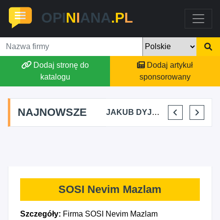
OPI
N
I
ANA
.P
L
Dodaj stronę do
Dodaj artykuł
katalogu
sponsorowany
NAJNOWSZE
MARTYNA KUPIDURA KIKI
MARTA BRACHA
JAKUB DYJAKIEWICZ POLISH LODA
ELENA MAKARCHIK
SOSI Nevim Mazlam
Szczegóły:
Firma SOSI Nevim Mazlam