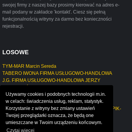
swojej firmy z naszej bazy prosimy kierować na adres e-
mail podany w zakładce 'kontakt'. Ciesz się pełną
funkcjonalnością witryny za darmo bez konieczności
rejestracji.
LOSOWE
TYM-MAR Marcin Sereda
TABERO IWONA FIRMA USŁUGOWO-HANDLOWA
J.G. FIRMA USŁUGOWO-HANDLOWA JERZY
GLISZCZYŃSKI
Używamy cookies i podobnych technologii m.in.
WYSOCZAŃSKI ZENON
w celach: świadczenia usług, reklam, statystyk.
Dmytro Martsynovskyi
Korzystanie z witryny bez zmiany ustawień
CENTRUM OPTYKI I OPTOMETRII JUSTYNA KARPIK-
Twojej przeglądarki oznacza, że będą one
GĘBKA
umieszczane w Twoim urządzeniu końcowym.
Czytaj więcej