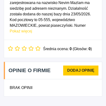
zarejestrowana na nazwisko Nevim Mazlam ma
siedzibę pod adresem nieznanym. Działalność
została dodana do naszej bazy dnia 23/05/2026.
Kod pocztowy to 05-555, województwo
MAZOWIECKIE, powiat piaseczyński. Numer
Identyfikacji Podatkowej NIP to 9591840735, a
Pokaż więcej
numer identyfikacyjny REGON dla firmy SOSI
Nevim Mazlam to 260251634. Data rozpoczęcia
działalności gospodarczej przypada na dzień
Średnia ocena:
0
(Głosów:
0
)
20/05/2026. Wybrane kody PKD to: 4751Z -
Sprzedaż detaliczna wyrobów tekstylnych
prowadzona w wyspecjalizowanych sklepach,
OPINIE O FIRMIE
4771Z - Sprzedaż detaliczna odzieży prowadzona
w wyspecjalizowanych sklepach.
BRAK OPINII