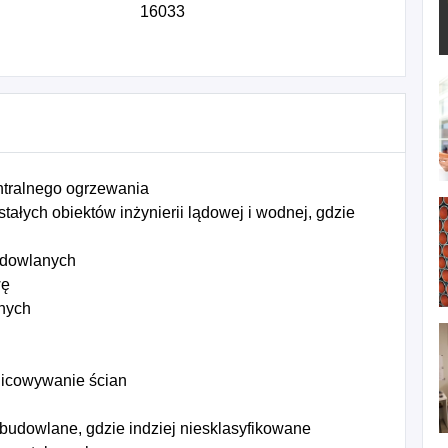
16033
ntralnego ogrzewania
łych obiektów inżynierii lądowej i wodnej, gdzie
udowlanych
wę
znych
licowywanie ścian
 budowlane, gdzie indziej niesklasyfikowane