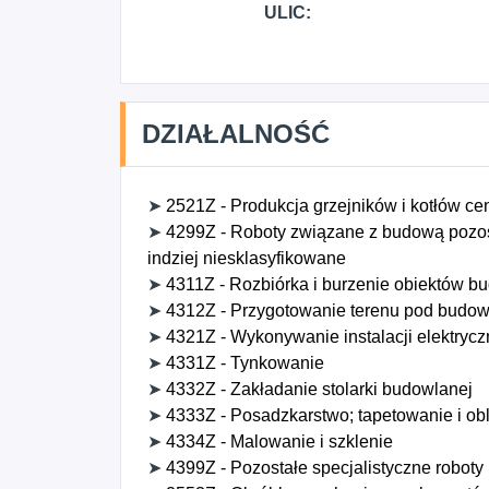
ULIC:
DZIAŁALNOŚĆ
➤
2521Z - Produkcja grzejników i kotłów ce
➤
4299Z - Roboty związane z budową pozosta
indziej niesklasyfikowane
➤
4311Z - Rozbiórka i burzenie obiektów b
➤
4312Z - Przygotowanie terenu pod budo
➤
4321Z - Wykonywanie instalacji elektryc
➤
4331Z - Tynkowanie
➤
4332Z - Zakładanie stolarki budowlanej
➤
4333Z - Posadzkarstwo; tapetowanie i ob
➤
4334Z - Malowanie i szklenie
➤
4399Z - Pozostałe specjalistyczne roboty