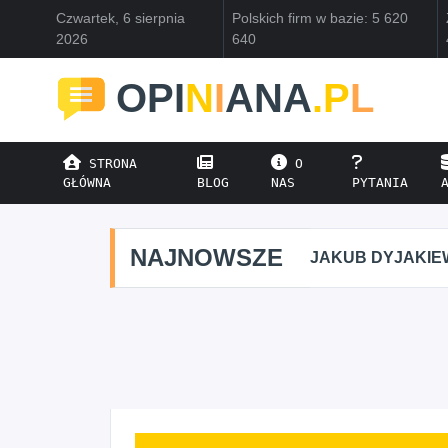
Czwartek, 6 sierpnia
Polskich firm w bazie: 5 620
2026
640
OPI
N
I
ANA
.P
L
STRONA
O
GŁÓWNA
BLOG
NAS
PYTANIA
NAJNOWSZE
JAKUB DYJAKIEWIC