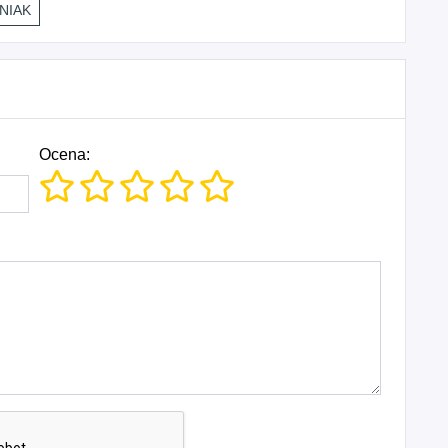
NIAK
Ocena: