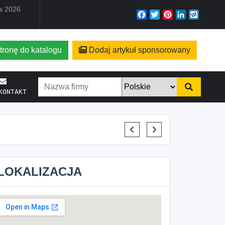
ia 2026
Facebook
Twitter
Pinterest
LinkedIn
Wyko
tronę do katalogu
Dodaj artykuł sponsorowany
KONTAKT
ELENA MAKARCHIK
LOKALIZACJA