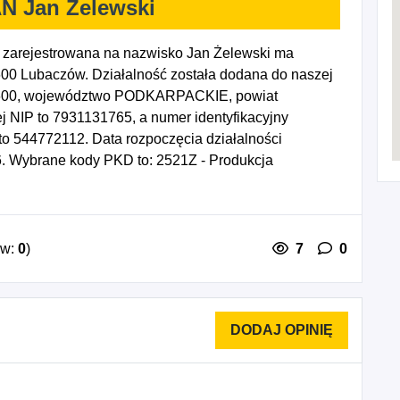
N Jan Żelewski
zarejestrowana na nazwisko Jan Żelewski ma
600 Lubaczów. Działalność została dodana do naszej
7-600, województwo PODKARPACKIE, powiat
j NIP to 7931131765, a numer identyfikacyjny
 544772112. Data rozpoczęcia działalności
6. Wybrane kody PKD to: 2521Z - Produkcja
a, 4299Z - Roboty związane z budową pozostałych
indziej niesklasyfikowane, 4311Z - Rozbiórka i
rzygotowanie terenu pod budowę, 4321Z -
Z - Tynkowanie, 4332Z - Zakładanie stolarki
ów:
0
)
7
0
wanie i oblicowywanie ścian, 4334Z - Malowanie i
 roboty budowlane, gdzie indziej niesklasyfikowane,
etalowych, 4324Z - Wykonywanie pozostałych
ie pozostałych robót budowlanych