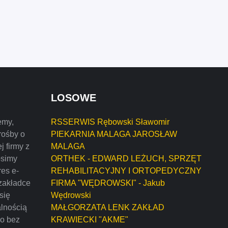
LOSOWE
emy,
RSSERWIS Rębowski Sławomir
rośby o
PIEKARNIA MALAGA JAROSŁAW
j firmy z
MALAGA
osimy
ORTHEK - EDWARD LEŻUCH, SPRZĘT
res e-
REHABILITACYJNY I ORTOPEDYCZNY
zakładce
FIRMA "WĘDROWSKI" - Jakub
 się
Wędrowski
alnością
MAŁGORZATA LENK ZAKŁAD
mo bez
KRAWIECKI "AKME"