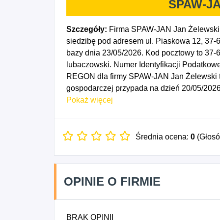
SPAW-JA
Szczegóły:
Firma SPAW-JAN Jan Żelewski 
siedzibę pod adresem ul. Piaskowa 12, 37-
bazy dnia 23/05/2026. Kod pocztowy to 3
lubaczowski. Numer Identyfikacji Podatkowe
REGON dla firmy SPAW-JAN Jan Żelewski to
gospodarczej przypada na dzień 20/05/202
grzejników i kotłów centralnego ogrzewani
Pokaż więcej
obiektów inżynierii lądowej i wodnej, gdzie 
burzenie obiektów budowlanych, 4312Z - P
Wykonywanie instalacji elektrycznych, 4331
Średnia ocena:
0
(Głos
budowlanej, 4333Z - Posadzkarstwo; tapeto
szklenie, 4399Z - Pozostałe specjalistyczne
2553Z - Obróbka mechaniczna elementów m
OPINIE O FIRMIE
instalacji budowlanych, 4335Z - Wykonywan
wykończeniowych.
BRAK OPINII