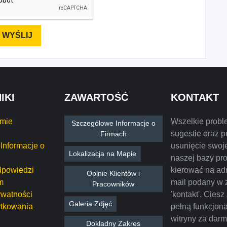
IKI
ZAWARTOŚĆ
KONTAKT
rmie
Wszelkie probl
Szczegółowe Informacje o
sugestie oraz p
Firmach
Informacje o
usunięcie swoje
Lokalizacja na Mapie
naszej bazy pr
dpowiedzi
kierować na ad
Opinie Klientów i
m
mail podany w 
Pracowników
ywatności
'kontakt'. Ciesz
Galeria Zdjęć
tkowania
pełną funkcjon
witryny za dar
Dokładny Zakres