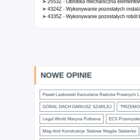
➤
2553Z - Obróbka mechaniczna elementó
➤
4324Z - Wykonywanie pozostałych instal
➤
4335Z - Wykonywanie pozostałych robót
NOWE OPINIE
Paweł Laskowski Kancelaria Radców Prawnych L
GÓRAL DACH DARIUSZ SZARLEJ
"PRZEMO
Legal World Maryna Pultseva
ECS Przemysław
Mag-And Konstrukcje Stalowe Magda Siekierko