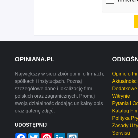
OPINIANA.PL
ODNOŚN
Największy w sieci zbiór opinii o firmach,
Opinie o Fi
spółkach i instytucjach. Poznaj
Aktualności
szczegółowe dane i lokalizację firm
Dodatkowe 
polskich oraz zagranicznych. Promuj
Witrynie
swoją działalność dodając unikalny opis
Pytania i O
oraz galerię zdjęć.
Katalog Fir
Polityka Pr
UDOSTĘPNIJ
Zasady Uży
Serwisu
Facebook
Twitter
Pinterest
LinkedIn
Wykop