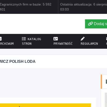
Zagranicznych firm w bazie: 5 592
Ostatnia aktualizacja: 6 sierpn
401
03:03
Dodaj s
KATALOG
ARCHIWUM
STRON
PRYWATNOŚĆ
REGULAMIN
Z POLISH LODA