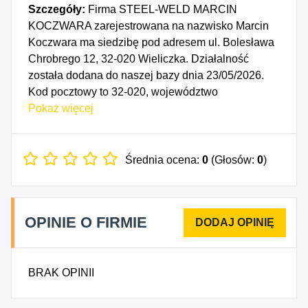
Szczegóły:
Firma STEEL-WELD MARCIN
KOCZWARA zarejestrowana na nazwisko Marcin
Koczwara ma siedzibę pod adresem ul. Bolesława
Chrobrego 12, 32-020 Wieliczka. Działalność
została dodana do naszej bazy dnia 23/05/2026.
Kod pocztowy to 32-020, województwo
MAŁOPOLSKIE, powiat wielicki. Numer
Pokaż więcej
Identyfikacji Podatkowej NIP to 8691888994, a
numer identyfikacyjny REGON dla firmy STEEL-
WELD MARCIN KOCZWARA to 363156554. Data
Średnia ocena:
0
(Głosów:
0
)
rozpoczęcia działalności gospodarczej przypada
na dzień 20/05/2026. Wybrane kody PKD to: 2522Z
- Produkcja pozostałych zbiorników, cystern i
OPINIE O FIRMIE
pojemników metalowych, 2553Z - Obróbka
mechaniczna elementów metalowych.
BRAK OPINII