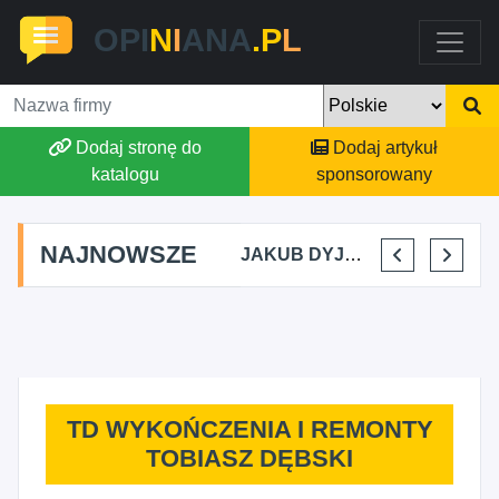
OPI
N
I
ANA
.P
L
Dodaj stronę do
Dodaj artykuł
katalogu
sponsorowany
NAJNOWSZE
MARTYNA KUPIDURA KIKI
MARTA BRACHA
JAKUB DYJAKIEWICZ POLISH LODA
ELENA MAKARCHIK
TD WYKOŃCZENIA I REMONTY
TOBIASZ DĘBSKI