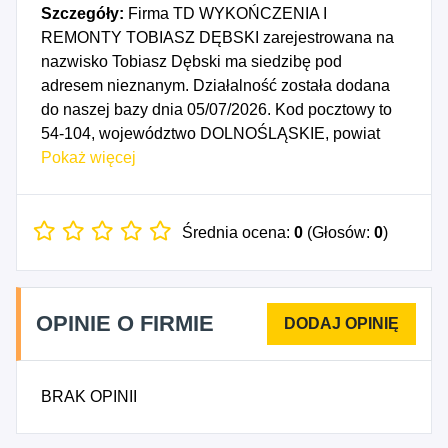
Szczegóły:
Firma TD WYKOŃCZENIA I
REMONTY TOBIASZ DĘBSKI zarejestrowana na
nazwisko Tobiasz Dębski ma siedzibę pod
adresem nieznanym. Działalność została dodana
do naszej bazy dnia 05/07/2026. Kod pocztowy to
54-104, województwo DOLNOŚLĄSKIE, powiat
WROCŁAW. Numer Identyfikacji Podatkowej NIP to
Pokaż więcej
8943288510, a numer identyfikacyjny REGON dla
firmy TD WYKOŃCZENIA I REMONTY TOBIASZ
DĘBSKI to 544986250. Data rozpoczęcia
Średnia ocena:
0
(Głosów:
0
)
działalności gospodarczej przypada na dzień
02/07/2026. Wybrane kody PKD to: 4331Z -
Tynkowanie, 4333Z - Posadzkarstwo; tapetowanie i
OPINIE O FIRMIE
oblicowywanie ścian, 4334Z - Malowanie i
szklenie, 4335Z - Wykonywanie pozostałych robót
budowlanych wykończeniowych.
BRAK OPINII