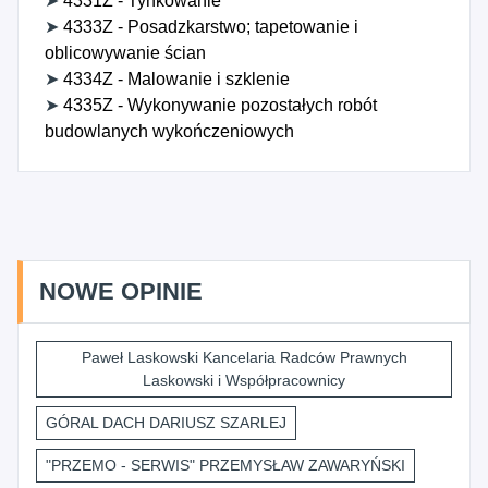
➤
4331Z - Tynkowanie
➤
4333Z - Posadzkarstwo; tapetowanie i
oblicowywanie ścian
➤
4334Z - Malowanie i szklenie
➤
4335Z - Wykonywanie pozostałych robót
budowlanych wykończeniowych
NOWE OPINIE
Paweł Laskowski Kancelaria Radców Prawnych
Laskowski i Współpracownicy
GÓRAL DACH DARIUSZ SZARLEJ
"PRZEMO - SERWIS" PRZEMYSŁAW ZAWARYŃSKI