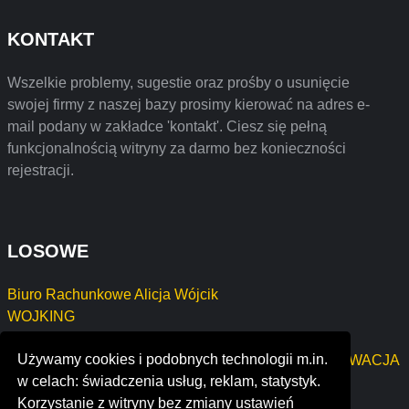
KONTAKT
Wszelkie problemy, sugestie oraz prośby o usunięcie
swojej firmy z naszej bazy prosimy kierować na adres e-
mail podany w zakładce 'kontakt'. Ciesz się pełną
funkcjonalnością witryny za darmo bez konieczności
rejestracji.
LOSOWE
Biuro Rachunkowe Alicja Wójcik
WOJKING
Piotr Pokorski IT Solutions
Używamy cookies i podobnych technologii m.in.
KRZYSZTOF BŁENDOWSKI NAPRAWA I KONSERWACJA
w celach: świadczenia usług, reklam, statystyk.
MASZYN
Korzystanie z witryny bez zmiany ustawień
Bartłomiej Grodecki