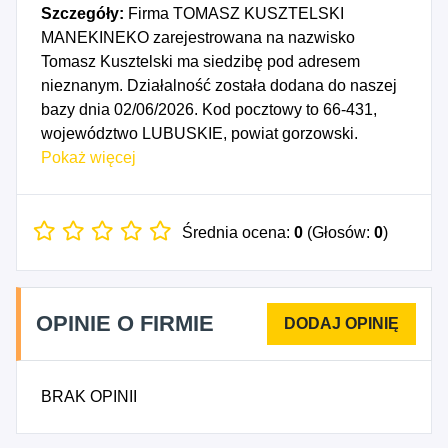
Szczegóły:
Firma TOMASZ KUSZTELSKI
MANEKINEKO zarejestrowana na nazwisko
Tomasz Kusztelski ma siedzibę pod adresem
nieznanym. Działalność została dodana do naszej
bazy dnia 02/06/2026. Kod pocztowy to 66-431,
województwo LUBUSKIE, powiat gorzowski.
Numer Identyfikacji Podatkowej NIP to
Pokaż więcej
5993312812, a numer identyfikacyjny REGON dla
firmy TOMASZ KUSZTELSKI MANEKINEKO to
544763188. Data rozpoczęcia działalności
Średnia ocena:
0
(Głosów:
0
)
gospodarczej przypada na dzień 30/05/2026.
Wybrane kody PKD to: 6812B - Realizacja
projektów budowlanych związanych ze
OPINIE O FIRMIE
wznoszeniem budynków niemieszkalnych, 6812C -
Realizacja pozostałych projektów budowlanych.
BRAK OPINII