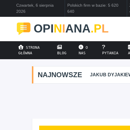
Czwartek, 6 sierpnia
Polskich firm w bazie: 5 620
2026
640
OPI
N
I
ANA
.P
L
STRONA
O
GŁÓWNA
BLOG
NAS
PYTANIA
NAJNOWSZE
JAKUB DYJAKIEWICZ POLISH L