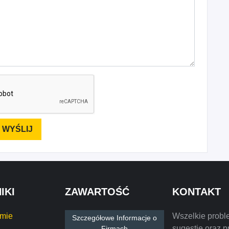
IKI
ZAWARTOŚĆ
KONTAKT
rmie
Wszelkie probl
Szczegółowe Informacje o
sugestie oraz p
Firmach