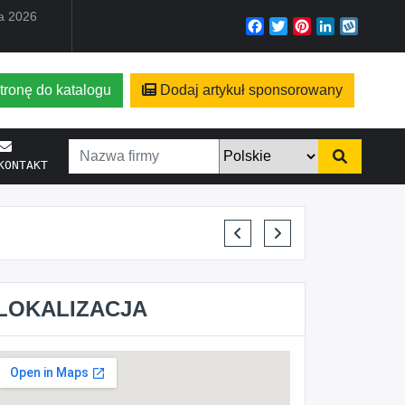
ia 2026
Facebook
Twitter
Pinterest
LinkedIn
Wyko
tronę do katalogu
Dodaj artykuł sponsorowany
KONTAKT
ELENA MAKARCHIK
LOKALIZACJA