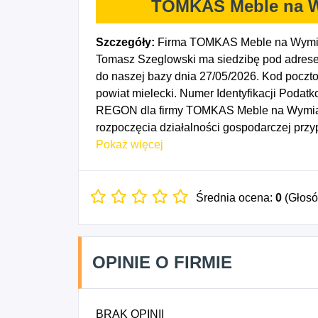
TOMKAS Meble na W
Szczegóły:
Firma TOMKAS Meble na Wymiar
Tomasz Szeglowski ma siedzibę pod adrese
do naszej bazy dnia 27/05/2026. Kod poc
powiat mielecki. Numer Identyfikacji Podat
REGON dla firmy TOMKAS Meble na Wymiar
rozpoczęcia działalności gospodarczej prz
1623Z - Produkcja pozostałych wyrobów stol
Pokaż więcej
Produkcja mebli, 7414Z - Pozostała działal
7499Z - Wszelka pozostała działalność profe
niesklasyfikowana.
Średnia ocena:
0
(Głos
OPINIE O FIRMIE
BRAK OPINII