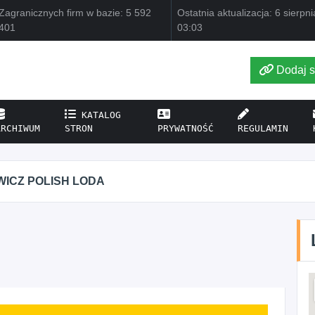
Zagranicznych firm w bazie: 5 592
Ostatnia aktualizacja: 6 sierpn
401
03:03
Dodaj s
KATALOG
ARCHIWUM
STRON
PRYWATNOŚĆ
REGULAMIN
ODA