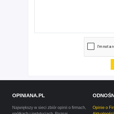
OPINIANA.PL
ODNOŚN
Największy w sieci zbiór opinii o firmach,
Opinie o Fi
spółkach i instytucjach. Poznaj
Aktualności