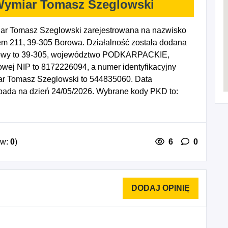
ymiar Tomasz Szeglowski
 Tomasz Szeglowski zarejestrowana na nazwisko
m 211, 39-305 Borowa. Działalność została dodana
ztowy to 39-305, województwo PODKARPACKIE,
kowej NIP to 8172226094, a numer identyfikacyjny
 Tomasz Szeglowski to 544835060. Data
ypada na dzień 24/05/2026. Wybrane kody PKD to:
arskich i ciesielskich dla budownictwa, 3100Z -
ność w zakresie specjalistycznego projektowania,
sjonalna, naukowa i techniczna, gdzie indziej
ów:
0
)
6
0