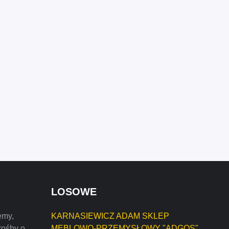
LOSOWE
emy,
KARNASIEWICZ ADAM SKLEP
rośby o
MEBLOWO-PRZEMYSŁOWY "ADGOS"