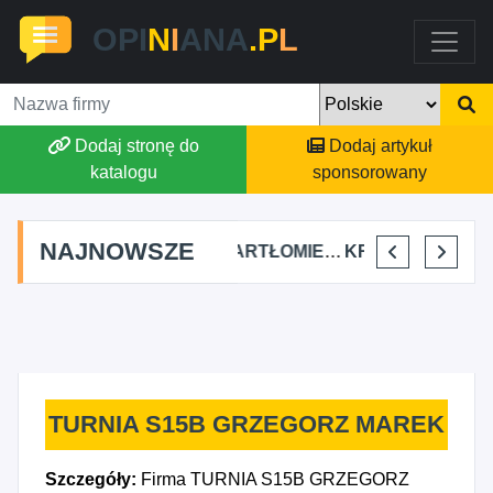
OPI
N
I
ANA
.P
L
Dodaj stronę do
Dodaj artykuł
katalogu
sponsorowany
NAJNOWSZE
FJK-IT FILIP SZYMAŃSKI
BARTŁOMIEJ DYLIK CLOUDY AFFAIRS INTERNATIONAL
KRYSTIAN PISULA
SELLESTATE AGATA SZALCZ
TURNIA S15B GRZEGORZ MAREK
Szczegóły:
Firma TURNIA S15B GRZEGORZ