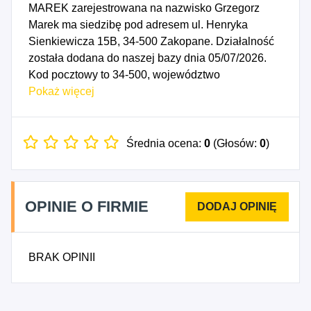
MAREK zarejestrowana na nazwisko Grzegorz
Marek ma siedzibę pod adresem ul. Henryka
Sienkiewicza 15B, 34-500 Zakopane. Działalność
została dodana do naszej bazy dnia 05/07/2026.
Kod pocztowy to 34-500, województwo
MAŁOPOLSKIE, powiat tatrzański. Numer
Pokaż więcej
Identyfikacji Podatkowej NIP to 7361758259, a
numer identyfikacyjny REGON dla firmy TURNIA
S15B GRZEGORZ MAREK to 545152469. Data
Średnia ocena:
0
(Głosów:
0
)
rozpoczęcia działalności gospodarczej przypada
na dzień 02/07/2026. Wybrane kody PKD to: 2511Z
- Produkcja konstrukcji metalowych i ich części,
OPINIE O FIRMIE
3311Z - Naprawa i konserwacja metalowych
wyrobów gotowych, 3320Z - Instalowanie maszyn
przemysłowych, sprzętu i wyposażenia, 4221Z -
BRAK OPINII
Roboty związane z budową rurociągów
przesyłowych i sieci rozdzielczych, 4399Z -
Pozostałe specjalistyczne roboty budowlane, gdzie
indziej niesklasyfikowane, 5520Z - Obiekty