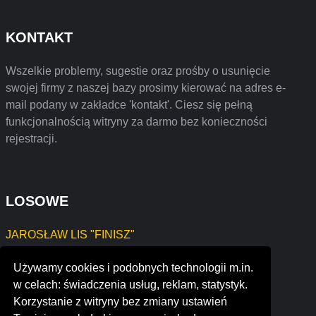
KONTAKT
Wszelkie problemy, sugestie oraz prośby o usunięcie
swojej firmy z naszej bazy prosimy kierować na adres e-
mail podany w zakładce 'kontakt'. Ciesz się pełną
funkcjonalnością witryny za darmo bez konieczności
rejestracji.
LOSOWE
JAROSŁAW LIS "FINISZ"
NATALIA PIECZYRAK NAT-AN
Używamy cookies i podobnych technologii m.in.
TOMASZ WAWRZYNIUK
w celach: świadczenia usług, reklam, statystyk.
ANDRZEJ ZŁOTNICKI "TRANS-AND"
Korzystanie z witryny bez zmiany ustawień
"DARA" DANUTA RAJEWSKA