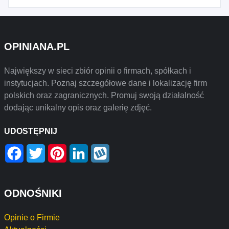
OPINIANA.PL
Największy w sieci zbiór opinii o firmach, spółkach i
instytucjach. Poznaj szczegółowe dane i lokalizację firm
polskich oraz zagranicznych. Promuj swoją działalność
dodając unikalny opis oraz galerię zdjęć.
UDOSTĘPNIJ
Facebook
Twitter
Pinterest
LinkedIn
Wykop
ODNOŚNIKI
Opinie o Firmie