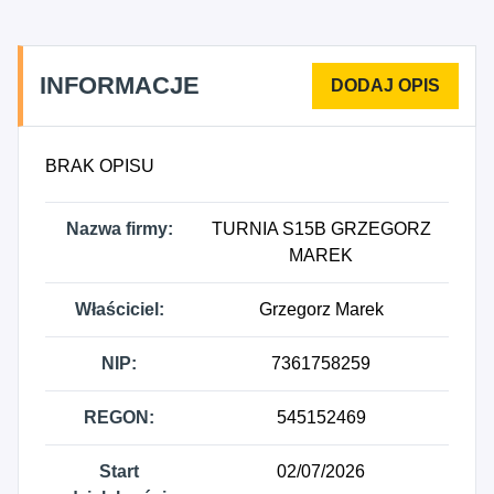
noclegowe turystyczne i miejsca krótkotrwałego
zakwaterowania, 2553Z - Obróbka mechaniczna
elementów metalowych, 4335Z - Wykonywanie
INFORMACJE
pozostałych robót budowlanych wykończeniowych.
BRAK OPISU
Nazwa firmy:
TURNIA S15B GRZEGORZ
MAREK
Właściciel:
Grzegorz Marek
NIP:
7361758259
REGON:
545152469
Start
02/07/2026