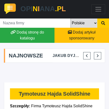
OPI
N
I
ANA
.P
L
Dodaj stronę do
Dodaj artykuł
katalogu
sponsorowany
NAJNOWSZE
MARTYNA KUPIDURA KIKI
MARTA BRACHA
JAKUB DYJAKIEWICZ POLISH LODA
ELENA MAKARCHIK
Tymoteusz Hajda SolidShine
Szczegóły:
Firma Tymoteusz Hajda SolidShine