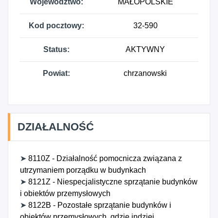
Województwo:
MAŁOPOLSKIE
Kod pocztowy:
32-590
Status:
AKTYWNY
Powiat:
chrzanowski
DZIAŁALNOŚĆ
➤
8110Z - Działalność pomocnicza związana z
utrzymaniem porządku w budynkach
➤
8121Z - Niespecjalistyczne sprzątanie budynków
i obiektów przemysłowych
➤
8122B - Pozostałe sprzątanie budynków i
obiektów przemysłowych, gdzie indziej