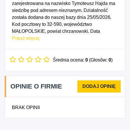
zarejestrowana na nazwisko Tymoteusz Hajda ma
siedzibę pod adresem nieznanym. Działalność
została dodana do naszej bazy dnia 25/05/2026.
Kod pocztowy to 32-590, województwo
MAŁOPOLSKIE, powiat chrzanowski. Data
rozpoczęcia działalności gospodarczej przypada
Pokaż więcej
na dzień 22/05/2026. Wybrane kody PKD to: 8110Z
- Działalność pomocnicza związana z utrzymaniem
porządku w budynkach, 8121Z - Niespecjalistyczne
Średnia ocena:
0
(Głosów:
0
)
sprzątanie budynków i obiektów przemysłowych,
8122B - Pozostałe sprzątanie budynków i obiektów
przemysłowych, gdzie indziej niesklasyfikowane,
OPINIE O FIRMIE
8123A - Działalność usługowa związana z
dezynfekcją, dezynsekcją i deratyzacją, 8123B -
Pozostała działalność związana ze sprzątaniem,
BRAK OPINII
gdzie indziej niesklasyfikowana.