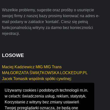
Wszelkie problemy, sugestie oraz prośby o usunięcie
swojej firmy z naszej bazy prosimy kierować na adres e-
mail podany w zakładce 'kontakt'. Ciesz się pełną
funkcjonalnością witryny za darmo bez konieczności
rejestracji.
LOSOWE
Maciej Kadziewicz MIG MIG Trans
MAŁGORZATA ŚWIĄTKOWSKA LOCKEDUP.PL
Jacek Tomasik wspólnik spółki cywilnej:
PRZEDSIĘBIORSTWO BUDOWLANE JULIAN
Używamy cookies i podobnych technologii m.in.
ELŻBIETA KOZUPA
w celach: świadczenia usług, reklam, statystyk.
JANUSZ ADAMÓW Elektromechanika Instalatorstwo
Korzystanie z witryny bez zmiany ustawień
Pomiary Elektryczne
Twojej przeglądarki oznacza, że będą one
motionbox