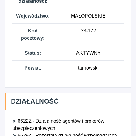
działalności:
Województwo:
MAŁOPOLSKIE
Kod
33-172
pocztowy:
Status:
AKTYWNY
Powiat:
tarnowski
DZIAŁALNOŚĆ
➤
6622Z - Działalność agentów i brokerów
ubezpieczeniowych
➤
6629Z - Pozostała działalność wspomagająca