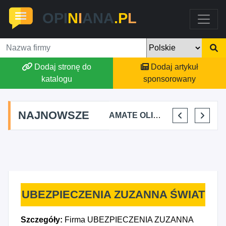
OPI
N
I
ANA
.P
L
Dodaj stronę do
Dodaj artykuł
katalogu
sponsorowany
NAJNOWSZE
TOMASZ BURY PRYWATNA PRAKTYKA FIZJOTERAPII
ALEKSANDRA BAKA
AMATE OLIWIA KIRKIEWICZ
KAJU BUS JUSTYNA JASTRZĘBSKA
UBEZPIECZENIA ZUZANNA ŚWIAT
Szczegóły:
Firma UBEZPIECZENIA ZUZANNA