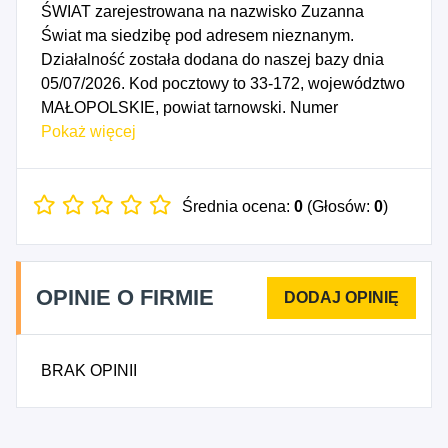
ŚWIAT zarejestrowana na nazwisko Zuzanna
Świat ma siedzibę pod adresem nieznanym.
Działalność została dodana do naszej bazy dnia
05/07/2026. Kod pocztowy to 33-172, województwo
MAŁOPOLSKIE, powiat tarnowski. Numer
Identyfikacji Podatkowej NIP to 9930716559, a
Pokaż więcej
numer identyfikacyjny REGON dla firmy
UBEZPIECZENIA ZUZANNA ŚWIAT to
545119992. Data rozpoczęcia działalności
Średnia ocena:
0
(Głosów:
0
)
gospodarczej przypada na dzień 02/07/2026.
Wybrane kody PKD to: 6622Z - Działalność
agentów i brokerów ubezpieczeniowych, 6629Z -
OPINIE O FIRMIE
Pozostała działalność wspomagająca
ubezpieczenia i fundusze emerytalne.
BRAK OPINII