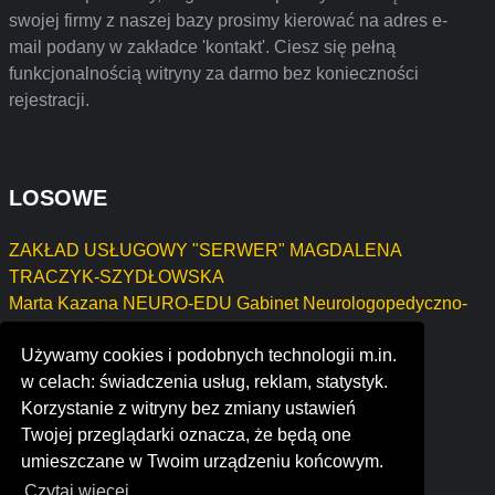
swojej firmy z naszej bazy prosimy kierować na adres e-
mail podany w zakładce 'kontakt'. Ciesz się pełną
funkcjonalnością witryny za darmo bez konieczności
rejestracji.
LOSOWE
ZAKŁAD USŁUGOWY "SERWER" MAGDALENA
TRACZYK-SZYDŁOWSKA
Marta Kazana NEURO-EDU Gabinet Neurologopedyczno-
Pedagogiczny
Używamy cookies i podobnych technologii m.in.
création synergia
w celach: świadczenia usług, reklam, statystyk.
lubbock chamber of commerce
Korzystanie z witryny bez zmiany ustawień
mathews farms
Twojej przeglądarki oznacza, że będą one
designs to you
umieszczane w Twoim urządzeniu końcowym.
Czytaj więcej