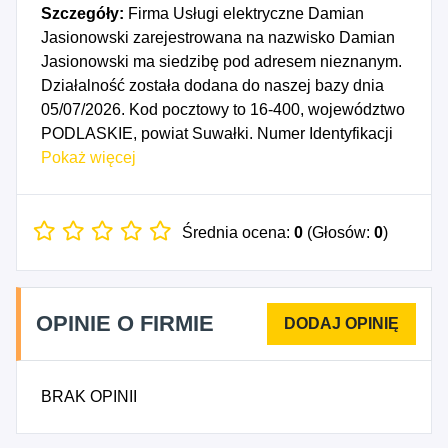
Szczegóły:
Firma Usługi elektryczne Damian
Jasionowski zarejestrowana na nazwisko Damian
Jasionowski ma siedzibę pod adresem nieznanym.
Działalność została dodana do naszej bazy dnia
05/07/2026. Kod pocztowy to 16-400, województwo
PODLASKIE, powiat Suwałki. Numer Identyfikacji
Podatkowej NIP to 8442393816, a numer
Pokaż więcej
identyfikacyjny REGON dla firmy Usługi
elektryczne Damian Jasionowski to 545087619.
Data rozpoczęcia działalności gospodarczej
Średnia ocena:
0
(Głosów:
0
)
przypada na dzień 02/07/2026. Wybrane kody PKD
to: 4321Z - Wykonywanie instalacji elektrycznych.
OPINIE O FIRMIE
BRAK OPINII