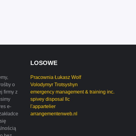
LOSOWE
emy,
Pracownia Łukasz Wolf
rośby o
Volodymyr Trotsyshyn
j firmy z
emergency management & training inc.
osimy
spivey disposal llc
res e-
l'appartelier
zakładce
arrangementenweb.nl
 się
alnością
mo bez