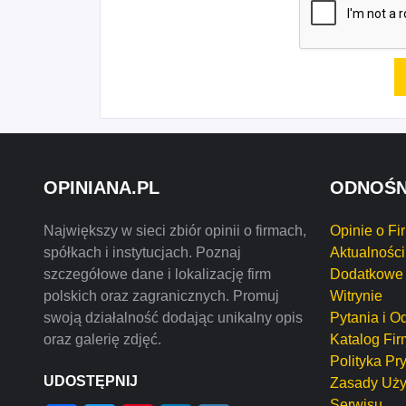
OPINIANA.PL
ODNOŚN
Największy w sieci zbiór opinii o firmach,
Opinie o Fi
spółkach i instytucjach. Poznaj
Aktualności
szczegółowe dane i lokalizację firm
Dodatkowe 
polskich oraz zagranicznych. Promuj
Witrynie
swoją działalność dodając unikalny opis
Pytania i O
oraz galerię zdjęć.
Katalog Fir
Polityka Pr
UDOSTĘPNIJ
Zasady Uży
Serwisu