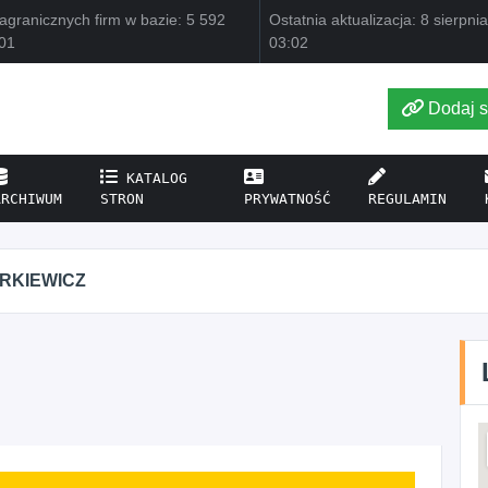
agranicznych firm w bazie: 5 592
Ostatnia aktualizacja: 8 sierpni
01
03:02
Dodaj s
KATALOG
ARCHIWUM
STRON
PRYWATNOŚĆ
REGULAMIN
IRKIEWICZ