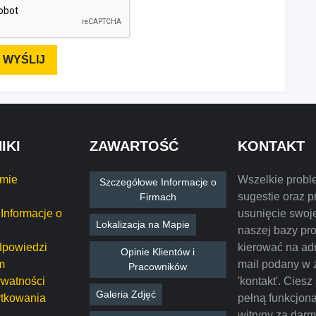
IKI
ZAWARTOŚĆ
KONTAKT
rmie
Wszelkie probl
Szczegółowe Informacje o
sugestie oraz p
Firmach
Informacje o
usunięcie swoje
Lokalizacja na Mapie
naszej bazy pr
dpowiedzi
kierować na ad
Opinie Klientów i
m
mail podany w 
Pracowników
ywatności
'kontakt'. Ciesz
Galeria Zdjęć
tkowania
pełną funkcjon
witryny za dar