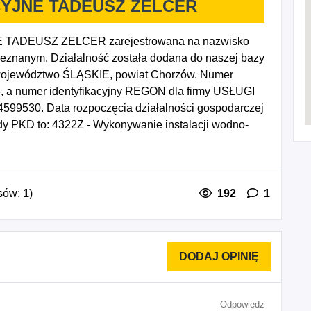
CYJNE TADEUSZ ZELCER
TADEUSZ ZELCER zarejestrowana na nazwisko
eznanym. Działalność została dodana do naszej bazy
 województwo ŚLĄSKIE, powiat Chorzów. Numer
6, a numer identyfikacyjny REGON dla firmy USŁUGI
530. Data rozpoczęcia działalności gospodarczej
y PKD to: 4322Z - Wykonywanie instalacji wodno-
atyzacyjnych.
sów:
1
)
192
1
Odpowiedz