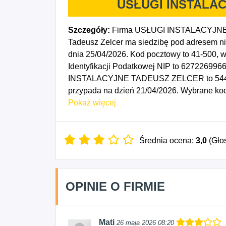
USŁUGI INSTALA
Szczegóły:
Firma USŁUGI INSTALACYJNE 
Tadeusz Zelcer ma siedzibę pod adresem ni
dnia 25/04/2026. Kod pocztowy to 41-500,
Identyfikacji Podatkowej NIP to 627226996
INSTALACYJNE TADEUSZ ZELCER to 544599
przypada na dzień 21/04/2026. Wybrane kod
kanalizacyjnych, cieplnych, gazowych i klim
Pokaż więcej
Średnia ocena:
3,0
(Gło
OPINIE O FIRMIE
Mati
26 maja 2026 08:20