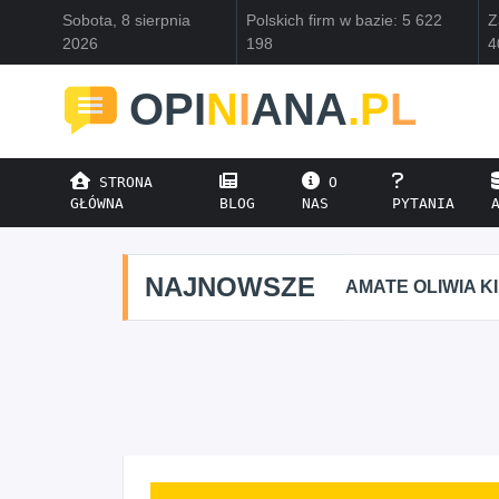
Sobota, 8 sierpnia
Polskich firm w bazie: 5 622
Z
2026
198
4
OPI
N
I
ANA
.P
L
STRONA
O
GŁÓWNA
BLOG
NAS
PYTANIA
NAJNOWSZE
AMATE OLIWIA K