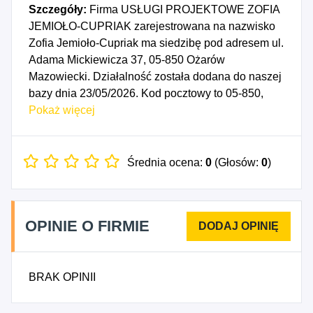
Szczegóły:
Firma USŁUGI PROJEKTOWE ZOFIA
JEMIOŁO-CUPRIAK zarejestrowana na nazwisko
Zofia Jemioło-Cupriak ma siedzibę pod adresem ul.
Adama Mickiewicza 37, 05-850 Ożarów
Mazowiecki. Działalność została dodana do naszej
bazy dnia 23/05/2026. Kod pocztowy to 05-850,
województwo MAZOWIECKIE, powiat warszawski
Pokaż więcej
zachodni. Numer Identyfikacji Podatkowej NIP to
1182330263, a numer identyfikacyjny REGON dla
firmy USŁUGI PROJEKTOWE ZOFIA JEMIOŁO-
Średnia ocena:
0
(Głosów:
0
)
CUPRIAK to 544807610. Data rozpoczęcia
działalności gospodarczej przypada na dzień
20/05/2026. Wybrane kody PKD to: 1812Z -
OPINIE O FIRMIE
Pozostałe drukowanie, 1813Z - Działalność
usługowa związana z przygotowywaniem do druku,
7111Z - Działalność w zakresie architektury, 7412Z
BRAK OPINII
- Działalność w zakresie projektowania graficznego
i komunikacji wizualnej, 7413Z - Działalność w
zakresie projektowania wnętrz, 7414Z - Pozostała