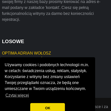
swojej firmy z naszej bazy prosimy kierować na adres e-
mail podany w zakładce 'kontakt'. Ciesz się pełną
funkcjonalnością witryny za darmo bez konieczności
rejestracji.
LOSOWE
OPTIMA ADRIAN WOŁOSZ
MGR EDYTA SZYMAŃSKA E. FIZJO-MED
Używamy cookies i podobnych technologii m.in.
GRZEGORZ TOMASZEWSKI STOLARSTWO
w celach: świadczenia usług, reklam, statystyk.
Softwork Studio, Łukasz Budek
Korzystanie z witryny bez zmiany ustawień
H.E.J.A. Jacek Kisielewski
Twojej przeglądarki oznacza, że będą one
s t express
umieszczane w Twoim urządzeniu końcowym.
Czytaj więcej
Opiniana
© 2022 Opinie o firmach założonych w Polsce i za
OK