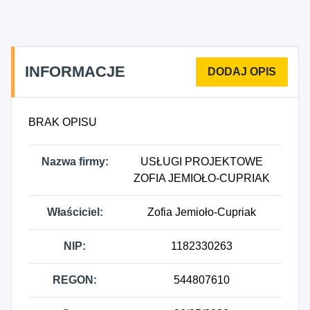
działalność w zakresie specjalistycznego
projektowania.
INFORMACJE
BRAK OPISU
Nazwa firmy:
USŁUGI PROJEKTOWE
ZOFIA JEMIOŁO-CUPRIAK
Właściciel:
Zofia Jemioło-Cupriak
NIP:
1182330263
REGON:
544807610