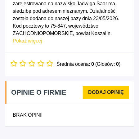
zarejestrowana na nazwisko Jadwiga Saar ma
siedzibę pod adresem nieznanym. Działalność
została dodana do naszej bazy dnia 23/05/2026.
Kod pocztowy to 75-847, województwo
ZACHODNIOPOMORSKIE, powiat Koszalin.
Numer Identyfikacji Podatkowej NIP to
Pokaż więcej
6691518836, a numer identyfikacyjny REGON dla
firmy Vcars Jadwiga Saar to 330897658. Data
rozpoczęcia działalności gospodarczej przypada
Średnia ocena:
0
(Głosów:
0
)
na dzień 20/05/2026. Wybrane kody PKD to: 7751Z
- Pośrednictwo w wynajmie i dzierżawie
samochodów osobowych, samochodów
OPINIE O FIRMIE
kempingowych i przyczep.
BRAK OPINII