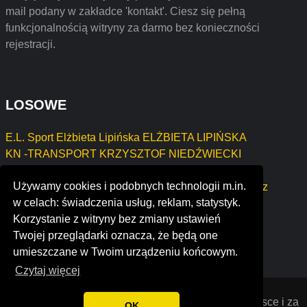
mail podany w zakładce 'kontakt'. Ciesz się pełną
funkcjonalnością witryny za darmo bez konieczności
rejestracji.
LOSOWE
E.L. Sport Elżbieta Lipińska ELŻBIETA LIPIŃSKA
KN -TRANSPORT KRZYSZTOF NIEDŹWIECKI
ANDRZEJ HAZA TRANSPORT
Używamy cookies i podobnych technologii m.in.
Usługi Transportowe, Spawalnictwo i Najem Grzegorz
w celach: świadczenia usług, reklam, statystyk.
Faszczewski
Korzystanie z witryny bez zmiany ustawień
Agnieszka Gierach lassen
Twojej przeglądarki oznacza, że będą one
ecole supérieure de technologie de fès
umieszczane w Twoim urządzeniu końcowym.
Czytaj więcej
Opiniana
© 2022 Opinie o firmach założonych w Polsce i za
OK