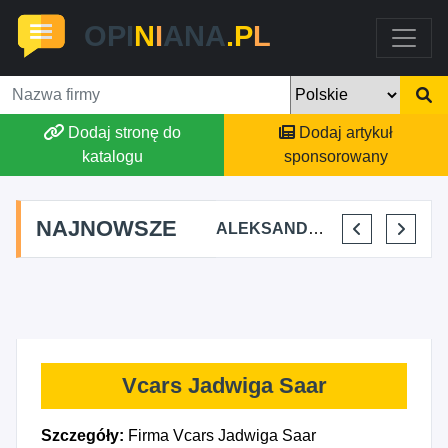
OPI
N
I
ANA
.P
L
Dodaj stronę do
Dodaj artykuł
katalogu
sponsorowany
NAJNOWSZE
STAJNIA TERAPEUTYCZNA CHRUŚNIAK ADRIANA SOJKA
AGSON AGNIESZKA SUCHWAŁKO
ALEKSANDAR MITREV
PRZEM-KO PRZEMYSŁAW KOWALSKI
Vcars Jadwiga Saar
Szczegóły:
Firma Vcars Jadwiga Saar