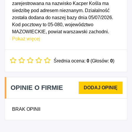
zarejestrowana na nazwisko Kacper Kośla ma
siedzibę pod adresem nieznanym. Działalność
została dodana do naszej bazy dnia 05/07/2026.
Kod pocztowy to 05-080, województwo
MAZOWIECKIE, powiat warszawski zachodni.
Numer Identyfikacji Podatkowej NIP to
Pokaż więcej
1182332285, a numer identyfikacyjny REGON dla
firmy VeloLift Kacper Kośla to 545095139. Data
rozpoczęcia działalności gospodarczej przypada
Średnia ocena:
0
(Głosów:
0
)
na dzień 02/07/2026. Wybrane kody PKD to: 2511Z
- Produkcja konstrukcji metalowych i ich części,
3311Z - Naprawa i konserwacja metalowych
OPINIE O FIRMIE
wyrobów gotowych, 3312Z - Naprawa i
konserwacja maszyn, 3314Z - Naprawa i
konserwacja urządzeń elektrycznych, 3320Z -
BRAK OPINII
Instalowanie maszyn przemysłowych, sprzętu i
wyposażenia, 4321Z - Wykonywanie instalacji
elektrycznych, 4334Z - Malowanie i szklenie,
4399Z - Pozostałe specjalistyczne roboty