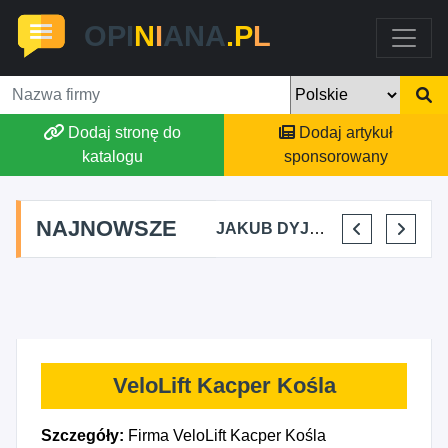
OPI
N
I
ANA
.P
L
Dodaj stronę do
Dodaj artykuł
katalogu
sponsorowany
NAJNOWSZE
MARTYNA KUPIDURA KIKI
MARTA BRACHA
JAKUB DYJAKIEWICZ POLISH LODA
ELENA MAKARCHIK
VeloLift Kacper Kośla
Szczegóły:
Firma VeloLift Kacper Kośla