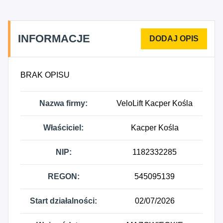
budowlane, gdzie indziej niesklasyfikowane, 4941Z
- Transport drogowy towarów, 8121Z -
Niespecjalistyczne sprzątanie budynków i obiektów
INFORMACJE
przemysłowych, 4324Z - Wykonywanie pozostałych
instalacji budowlanych.
BRAK OPISU
Nazwa firmy:
VeloLift Kacper Kośla
Właściciel:
Kacper Kośla
NIP:
1182332285
REGON:
545095139
Start działalności:
02/07/2026