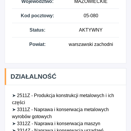
Województwo:
MAZOWIECKIE
Kod pocztowy:
05-080
Status:
AKTYWNY
Powiat:
warszawski zachodni
DZIAŁALNOŚĆ
➤
2511Z - Produkcja konstrukcji metalowych i ich
części
➤
3311Z - Naprawa i konserwacja metalowych
wyrobów gotowych
➤
3312Z - Naprawa i konserwacja maszyn
➤
3314Z - Naprawa i konserwacja urządzeń