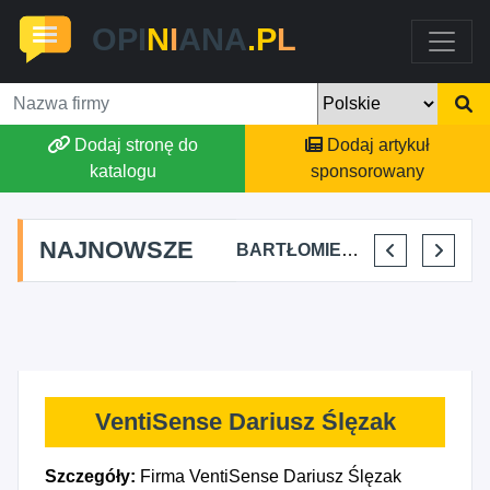
OPI
N
I
ANA
.P
L
Dodaj stronę do
Dodaj artykuł
katalogu
sponsorowany
NAJNOWSZE
 GROUP KACPER KONIEC
FJK-IT FILIP SZYMAŃSKI
BARTŁOMIEJ DYLIK CLOUDY AFFAIRS INTERNATIONAL
KRYSTIAN PISULA
VentiSense Dariusz Ślęzak
Szczegóły:
Firma VentiSense Dariusz Ślęzak