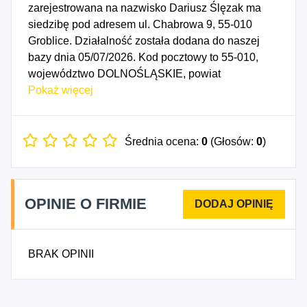
zarejestrowana na nazwisko Dariusz Ślęzak ma
siedzibę pod adresem ul. Chabrowa 9, 55-010
Groblice. Działalność została dodana do naszej
bazy dnia 05/07/2026. Kod pocztowy to 55-010,
województwo DOLNOŚLĄSKIE, powiat
wrocławski. Numer Identyfikacji Podatkowej NIP to
Pokaż więcej
9491562811, a numer identyfikacyjny REGON dla
firmy VentiSense Dariusz Ślęzak to 21767432.
Data rozpoczęcia działalności gospodarczej
Średnia ocena:
0
(Głosów:
0
)
przypada na dzień 02/07/2026. Wybrane kody PKD
to: 4618Z - Działalność agentów specjalizujących
się w sprzedaży pozostałych określonych towarów,
OPINIE O FIRMIE
4619Z - Działalność agentów zajmujących się
sprzedażą towarów różnego rodzaju, 4690Z -
Sprzedaż hurtowa niewyspecjalizowana, 4791Z -
BRAK OPINII
Sprzedaż detaliczna prowadzona przez domy
sprzedaży wysyłkowej lub Internet.