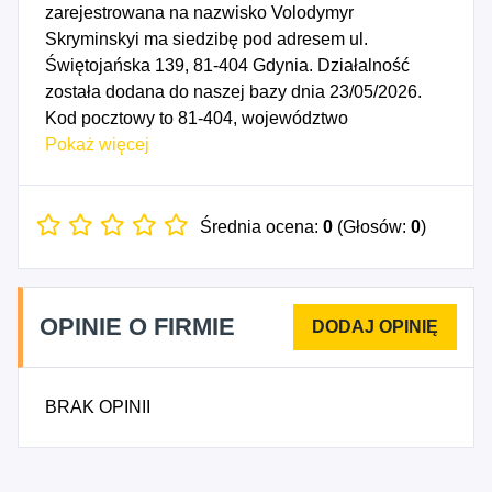
zarejestrowana na nazwisko Volodymyr
Skryminskyi ma siedzibę pod adresem ul.
Świętojańska 139, 81-404 Gdynia. Działalność
została dodana do naszej bazy dnia 23/05/2026.
Kod pocztowy to 81-404, województwo
POMORSKIE, powiat Gdynia. Numer Identyfikacji
Pokaż więcej
Podatkowej NIP to 5833236835, a numer
identyfikacyjny REGON dla firmy Volodymyr
Skryminskyi to 544793947. Data rozpoczęcia
Średnia ocena:
0
(Głosów:
0
)
działalności gospodarczej przypada na dzień
20/05/2026. Wybrane kody PKD to: 3312Z -
Naprawa i konserwacja maszyn, 3320Z -
OPINIE O FIRMIE
Instalowanie maszyn przemysłowych, sprzętu i
wyposażenia, 4321Z - Wykonywanie instalacji
elektrycznych, 4399Z - Pozostałe specjalistyczne
BRAK OPINII
roboty budowlane, gdzie indziej niesklasyfikowane.