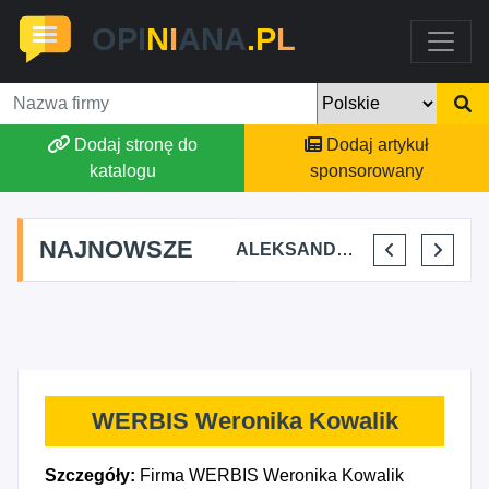
OPI
N
I
ANA
.P
L
Dodaj stronę do
Dodaj artykuł
katalogu
sponsorowany
NAJNOWSZE
STAJNIA TERAPEUTYCZNA CHRUŚNIAK ADRIANA SOJKA
AGSON AGNIESZKA SUCHWAŁKO
ALEKSANDAR MITREV
PRZEM-KO PRZEMYSŁAW KOWALSKI
WERBIS Weronika Kowalik
Szczegóły:
Firma WERBIS Weronika Kowalik