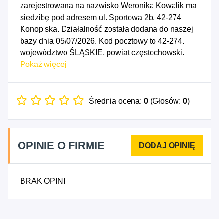
zarejestrowana na nazwisko Weronika Kowalik ma
siedzibę pod adresem ul. Sportowa 2b, 42-274
Konopiska. Działalność została dodana do naszej
bazy dnia 05/07/2026. Kod pocztowy to 42-274,
województwo ŚLĄSKIE, powiat częstochowski.
Numer Identyfikacji Podatkowej NIP to
Pokaż więcej
5732960512, a numer identyfikacyjny REGON dla
firmy WERBIS Weronika Kowalik to 545095576.
Data rozpoczęcia działalności gospodarczej
Średnia ocena:
0
(Głosów:
0
)
przypada na dzień 02/07/2026. Wybrane kody PKD
to: 3299Z - Produkcja pozostałych wyrobów, gdzie
indziej niesklasyfikowana, 4778Z - Sprzedaż
OPINIE O FIRMIE
detaliczna pozostałych nowych wyrobów
prowadzona w wyspecjalizowanych sklepach,
9699Z - Pozostała działalność usługowa, gdzie
BRAK OPINII
indziej niesklasyfikowana.