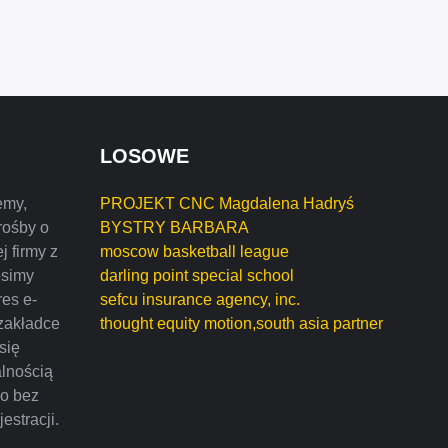
LOSOWE
emy,
PROJEKT CNC Magdalena Hadryś
rośby o
BYSTRY BARBARA
j firmy z
moscow basketball league
osimy
darling point special school
res e-
sefcu insurance agency, inc.
zakładce
thought equity motion,south asia partner
 się
alnością
mo bez
estracji.