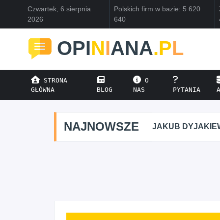
Czwartek, 6 sierpnia
Polskich firm w bazie: 5 620
2026
640
OPI
N
I
ANA
.P
L
STRONA
O
GŁÓWNA
BLOG
NAS
PYTANIA
NAJNOWSZE
JAKUB DYJAKIEWI