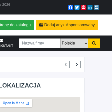
ia 2026
Facebook
Twitter
Pinterest
LinkedIn
Wyko
tronę do katalogu
Dodaj artykuł sponsorowany
KONTAKT
ELENA MAKARCHIK
LOKALIZACJA