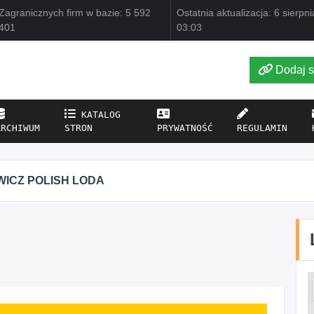
Zagranicznych firm w bazie: 5 592
Ostatnia aktualizacja: 6 sierpn
401
03:03
Dodaj s
KATALOG
ARCHIWUM
STRON
PRYWATNOŚĆ
REGULAMIN
CZ POLISH LODA