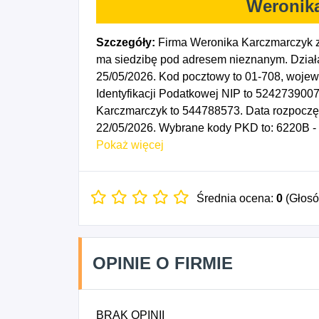
Weronik
Szczegóły:
Firma Weronika Karczmarczyk 
ma siedzibę pod adresem nieznanym. Działa
25/05/2026. Kod pocztowy to 01-708, wo
Identyfikacji Podatkowej NIP to 524273900
Karczmarczyk to 544788573. Data rozpoczęc
22/05/2026. Wybrane kody PKD to: 6220B -
zakresie informatyki oraz zarządzaniem urz
Pokaż więcej
Średnia ocena:
0
(Głos
OPINIE O FIRMIE
BRAK OPINII