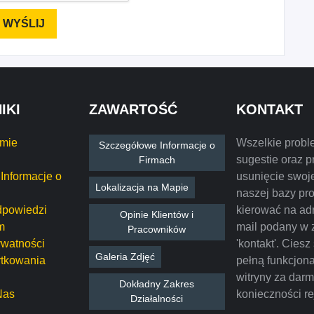
IKI
ZAWARTOŚĆ
KONTAKT
rmie
Wszelkie probl
Szczegółowe Informacje o
sugestie oraz p
Firmach
Informacje o
usunięcie swoje
Lokalizacja na Mapie
naszej bazy pr
dpowiedzi
kierować na ad
Opinie Klientów i
m
mail podany w 
Pracowników
ywatności
'kontakt'. Ciesz
Galeria Zdjęć
tkowania
pełną funkcjon
witryny za dar
Dokładny Zakres
Nas
konieczności rej
Działalności