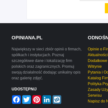
OPINIANA.PL
ODNOŚN
Największy w sieci zbiór opinii o firmach,
Opinie o Fi
spółkach i instytucjach. Poznaj
Aktualności
szczegółowe dane i lokalizację firm
Dodatkowe 
polskich oraz zagranicznych. Promuj
Witrynie
swoją działalność dodając unikalny opis
Pytania i O
oraz galerię zdjęć.
Katalog Fir
Polityka Pr
UDOSTĘPNIJ
Zasady Uży
Serwisu
Facebook
Twitter
Pinterest
LinkedIn
Wykop
Napisz do 