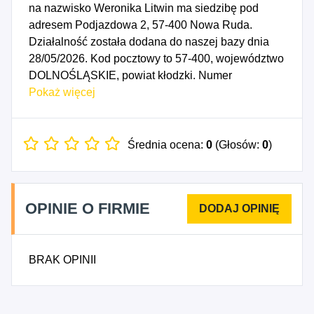
na nazwisko Weronika Litwin ma siedzibę pod
adresem Podjazdowa 2, 57-400 Nowa Ruda.
Działalność została dodana do naszej bazy dnia
28/05/2026. Kod pocztowy to 57-400, województwo
DOLNOŚLĄSKIE, powiat kłodzki. Numer
Identyfikacji Podatkowej NIP to 8851649207, a
Pokaż więcej
numer identyfikacyjny REGON dla firmy Weronika
Litwin to 544838058. Data rozpoczęcia działalności
gospodarczej przypada na dzień 25/05/2026.
Średnia ocena:
0
(Głosów:
0
)
Wybrane kody PKD to: 6210B - Pozostała
działalność w zakresie programowania.
OPINIE O FIRMIE
BRAK OPINII