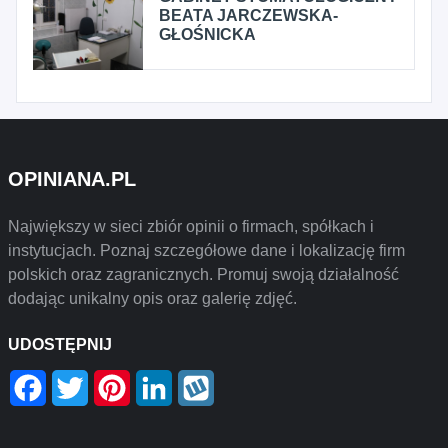
BEATA JARCZEWSKA-
GŁOŚNICKA
OPINIANA.PL
Największy w sieci zbiór opinii o firmach, spółkach i
instytucjach. Poznaj szczegółowe dane i lokalizację firm
polskich oraz zagranicznych. Promuj swoją działalność
dodając unikalny opis oraz galerię zdjęć.
UDOSTĘPNIJ
Facebook
Twitter
Pinterest
LinkedIn
Wykop