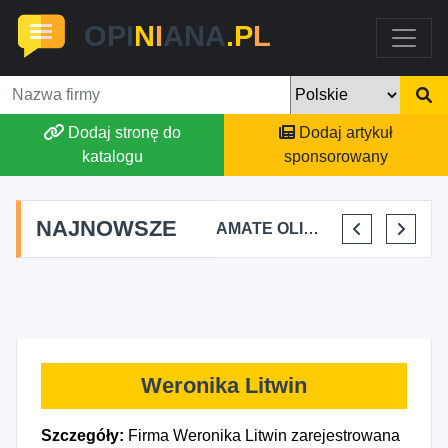
OPI
N
I
ANA
.P
L
Dodaj stronę do
Dodaj artykuł
katalogu
sponsorowany
NAJNOWSZE
TOMASZ BURY PRYWATNA PRAKTYKA FIZJOTERAPII
ALEKSANDRA BAKA
AMATE OLIWIA KIRKIEWICZ
KAJU BUS JUSTYNA JASTRZĘBSKA
Weronika Litwin
Szczegóły:
Firma Weronika Litwin zarejestrowana