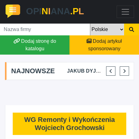
OPI
N
I
ANA
.P
L
Dodaj stronę do
Dodaj artykuł
katalogu
sponsorowany
NAJNOWSZE
MARTYNA KUPIDURA KIKI
MARTA BRACHA
JAKUB DYJAKIEWICZ POLISH LODA
ELENA MAKARCHIK
WG Remonty i Wykończenia
Wojciech Grochowski