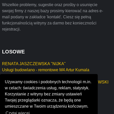
Wszelkie problemy, sugestie oraz prośby o usunięcie
swojej firmy z naszej bazy prosimy kierować na adres e-
mail podany w zakładce 'kontakt'. Ciesz się pełną
funkcjonalnością witryny za darmo bez konieczności
rejestracji.
LOSOWE
RENATA JASZCZEWSKA "NIJKA"
Usługi budowlano - remontowe M4 Artur Kumala
Zbigniew Basiów MAJSTER
Używamy cookies i podobnych technologii m.in.
AGENCJA UBEZPIECZENIOWA KRZYSZTOF MILEWSKI
w celach: świadczenia usług, reklam, statystyk.
MILOO
Korzystanie z witryny bez zmiany ustawień
tamboran resources pty ltd
Twojej przeglądarki oznacza, że będą one
the american catholic church in the united states
umieszczane w Twoim urządzeniu końcowym.
Czytaj więcej