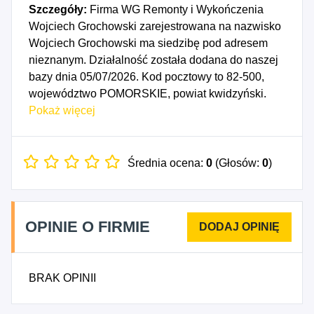
Szczegóły:
Firma WG Remonty i Wykończenia
Wojciech Grochowski zarejestrowana na nazwisko
Wojciech Grochowski ma siedzibę pod adresem
nieznanym. Działalność została dodana do naszej
bazy dnia 05/07/2026. Kod pocztowy to 82-500,
województwo POMORSKIE, powiat kwidzyński.
Numer Identyfikacji Podatkowej NIP to
Pokaż więcej
5811919308, a numer identyfikacyjny REGON dla
firmy WG Remonty i Wykończenia Wojciech
Grochowski to 361590134. Data rozpoczęcia
Średnia ocena:
0
(Głosów:
0
)
działalności gospodarczej przypada na dzień
02/07/2026. Wybrane kody PKD to: 4335Z -
Wykonywanie pozostałych robót budowlanych
OPINIE O FIRMIE
wykończeniowych.
BRAK OPINII