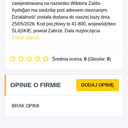
zarejestrowana na nazwisko Wiktoria Zalda-
Aydoǧan ma siedzibę pod adresem nieznanym.
Działalność została dodana do naszej bazy dnia
25/05/2026. Kod pocztowy to 41-800, województwo
ŚLĄSKIE, powiat Zabrze. Data rozpoczęcia
działalności gospodarczej przypada na dzień
Pokaż więcej
22/05/2026. Wybrane kody PKD to: 8220Z -
Działalność centrów telefonicznych (call center),
8559A - Nauka języków obcych, 6392Z - Pozostała
Średnia ocena:
0
(Głosów:
0
)
działalność usługowa w zakresie informacji, 8210Z
- Działalność związana z administracyjną obsługą
biura, włączając działalność wspomagającą,
OPINIE O FIRMIE
8299B - Działalność wspomagająca prowadzenie
działalności gospodarczej, gdzie indziej
niesklasyfikowana, 8559D - Pozostałe pozaszkolne
BRAK OPINII
formy edukacji, gdzie indziej niesklasyfikowane.