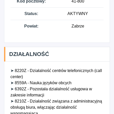
Kod pocztowy:
41-800
Status:
AKTYWNY
Powiat:
Zabrze
DZIAŁALNOŚĆ
➤
8220Z - Działalność centrów telefonicznych (call
center)
➤
8559A - Nauka języków obcych
➤
6392Z - Pozostała działalność usługowa w
zakresie informacji
➤
8210Z - Działalność związana z administracyjną
obsługą biura, włączając działalność
wspomagającą