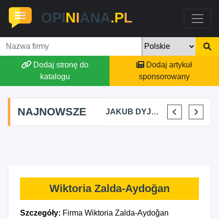
OPI
N
I
ANA
.P
L
Dodaj stronę do
Dodaj artykuł
katalogu
sponsorowany
NAJNOWSZE
DURA KIKI
MARTA BRACHA
JAKUB DYJAKIEWICZ POLISH LODA
ELENA MAKARCHIK
IGOR
Wiktoria Zalda-Aydoǧan
Szczegóły:
Firma Wiktoria Zalda-Aydoǧan