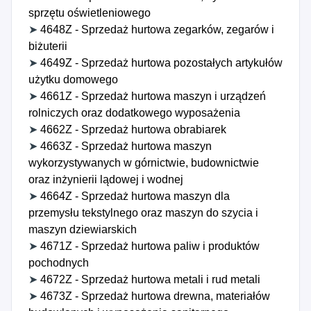
sprzętu oświetleniowego
➤
4648Z - Sprzedaż hurtowa zegarków, zegarów i
biżuterii
➤
4649Z - Sprzedaż hurtowa pozostałych artykułów
użytku domowego
➤
4661Z - Sprzedaż hurtowa maszyn i urządzeń
rolniczych oraz dodatkowego wyposażenia
➤
4662Z - Sprzedaż hurtowa obrabiarek
➤
4663Z - Sprzedaż hurtowa maszyn
wykorzystywanych w górnictwie, budownictwie
oraz inżynierii lądowej i wodnej
➤
4664Z - Sprzedaż hurtowa maszyn dla
przemysłu tekstylnego oraz maszyn do szycia i
maszyn dziewiarskich
➤
4671Z - Sprzedaż hurtowa paliw i produktów
pochodnych
➤
4672Z - Sprzedaż hurtowa metali i rud metali
➤
4673Z - Sprzedaż hurtowa drewna, materiałów