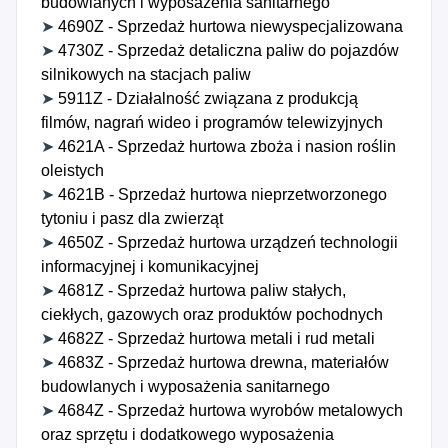
budowlanych i wyposażenia sanitarnego
➤
4690Z - Sprzedaż hurtowa niewyspecjalizowana
➤
4730Z - Sprzedaż detaliczna paliw do pojazdów
silnikowych na stacjach paliw
➤
5911Z - Działalność związana z produkcją
filmów, nagrań wideo i programów telewizyjnych
➤
4621A - Sprzedaż hurtowa zboża i nasion roślin
oleistych
➤
4621B - Sprzedaż hurtowa nieprzetworzonego
tytoniu i pasz dla zwierząt
➤
4650Z - Sprzedaż hurtowa urządzeń technologii
informacyjnej i komunikacyjnej
➤
4681Z - Sprzedaż hurtowa paliw stałych,
ciekłych, gazowych oraz produktów pochodnych
➤
4682Z - Sprzedaż hurtowa metali i rud metali
➤
4683Z - Sprzedaż hurtowa drewna, materiałów
budowlanych i wyposażenia sanitarnego
➤
4684Z - Sprzedaż hurtowa wyrobów metalowych
oraz sprzętu i dodatkowego wyposażenia