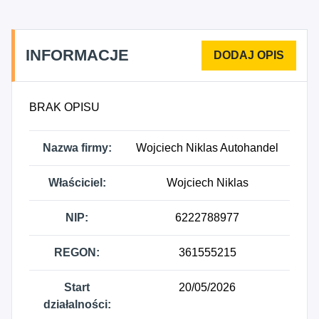
Sprzedaż hurtowa wyrobów tytoniowych, 4636Z -
Sprzedaż hurtowa cukru, czekolady, wyrobów
cukierniczych i piekarskich, 4637Z - Sprzedaż
INFORMACJE
hurtowa herbaty, kawy, kakao i przypraw, 4638Z -
Sprzedaż hurtowa pozostałej żywności, włączając
ryby, skorupiaki i mięczaki, 4639Z - Sprzedaż
BRAK OPISU
hurtowa niewyspecjalizowana żywności, napojów i
wyrobów tytoniowych, 4641Z - Sprzedaż hurtowa
Nazwa firmy:
Wojciech Niklas Autohandel
wyrobów tekstylnych, 4642Z - Sprzedaż hurtowa
odzieży i obuwia, 4643Z - Sprzedaż hurtowa
Właściciel:
Wojciech Niklas
elektrycznych artykułów użytku domowego, 4644Z -
Sprzedaż hurtowa wyrobów porcelanowych,
NIP:
6222788977
ceramicznych i szklanych oraz środków
czyszczących, 4645Z - Sprzedaż hurtowa perfum i
REGON:
361555215
kosmetyków, 4646Z - Sprzedaż hurtowa wyrobów
farmaceutycznych i medycznych, 4647Z - Sprzedaż
hurtowa mebli, dywanów i sprzętu
Start
20/05/2026
oświetleniowego, 4648Z - Sprzedaż hurtowa
działalności: