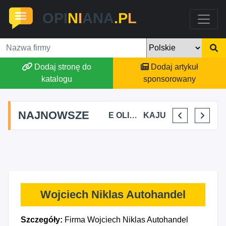
OPI
N
I
ANA
.P
L
Dodaj stronę do
Dodaj artykuł
katalogu
sponsorowany
NAJNOWSZE
ALEKSANDRA BAKA
AMATE OLIWIA KIRKIEWICZ
KAJU BUS JUSTYNA JASTRZĘBSKA
VIKTORIA JORDAN FIT&NUTRITION - WIKTORIA JORDAN
Wojciech Niklas Autohandel
Szczegóły:
Firma Wojciech Niklas Autohandel