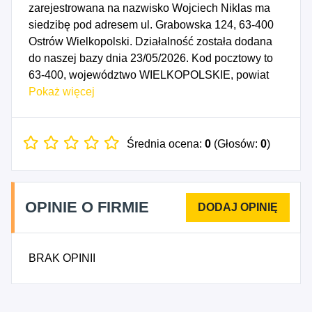
zarejestrowana na nazwisko Wojciech Niklas ma
siedzibę pod adresem ul. Grabowska 124, 63-400
Ostrów Wielkopolski. Działalność została dodana
do naszej bazy dnia 23/05/2026. Kod pocztowy to
63-400, województwo WIELKOPOLSKIE, powiat
ostrowski. Numer Identyfikacji Podatkowej NIP to
Pokaż więcej
6222788977, a numer identyfikacyjny REGON dla
firmy Wojciech Niklas Autohandel to 361555215.
Data rozpoczęcia działalności gospodarczej
Średnia ocena:
0
(Głosów:
0
)
przypada na dzień 20/05/2026. Wybrane kody PKD
to: 4622Z - Sprzedaż hurtowa kwiatów i roślin,
4623Z - Sprzedaż hurtowa żywych zwierząt, 4624Z
OPINIE O FIRMIE
- Sprzedaż hurtowa skór, 4631Z - Sprzedaż
hurtowa owoców i warzyw, 4632Z - Sprzedaż
hurtowa mięsa i wyrobów z mięsa, 4633Z -
BRAK OPINII
Sprzedaż hurtowa mleka, wyrobów mleczarskich,
jaj, olejów i tłuszczów jadalnych, 4634A - Sprzedaż
hurtowa napojów alkoholowych, 4634B - Sprzedaż
hurtowa napojów bezalkoholowych, 4635Z -