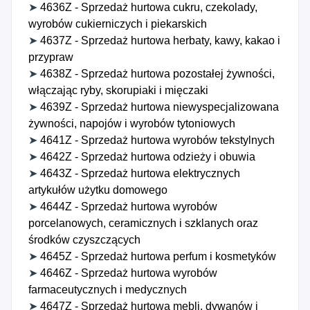
➤
4636Z - Sprzedaż hurtowa cukru, czekolady,
wyrobów cukierniczych i piekarskich
➤
4637Z - Sprzedaż hurtowa herbaty, kawy, kakao i
przypraw
➤
4638Z - Sprzedaż hurtowa pozostałej żywności,
włączając ryby, skorupiaki i mięczaki
➤
4639Z - Sprzedaż hurtowa niewyspecjalizowana
żywności, napojów i wyrobów tytoniowych
➤
4641Z - Sprzedaż hurtowa wyrobów tekstylnych
➤
4642Z - Sprzedaż hurtowa odzieży i obuwia
➤
4643Z - Sprzedaż hurtowa elektrycznych
artykułów użytku domowego
➤
4644Z - Sprzedaż hurtowa wyrobów
porcelanowych, ceramicznych i szklanych oraz
środków czyszczących
➤
4645Z - Sprzedaż hurtowa perfum i kosmetyków
➤
4646Z - Sprzedaż hurtowa wyrobów
farmaceutycznych i medycznych
➤
4647Z - Sprzedaż hurtowa mebli, dywanów i