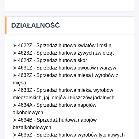
4621B - Sprzedaż hurtowa nieprzetworzonego
tytoniu i pasz dla zwierząt, 4650Z - Sprzedaż
hurtowa urządzeń technologii informacyjnej i
DZIAŁALNOŚĆ
komunikacyjnej, 4681Z - Sprzedaż hurtowa paliw
stałych, ciekłych, gazowych oraz produktów
pochodnych, 4682Z - Sprzedaż hurtowa metali i rud
➤
4622Z - Sprzedaż hurtowa kwiatów i roślin
metali, 4683Z - Sprzedaż hurtowa drewna,
➤
4623Z - Sprzedaż hurtowa żywych zwierząt
materiałów budowlanych i wyposażenia
➤
4624Z - Sprzedaż hurtowa skór
sanitarnego, 4684Z - Sprzedaż hurtowa wyrobów
➤
4631Z - Sprzedaż hurtowa owoców i warzyw
metalowych oraz sprzętu i dodatkowego
➤
4632Z - Sprzedaż hurtowa mięsa i wyrobów z
wyposażenia hydraulicznego i grzejnego, 4685A -
mięsa
Sprzedaż hurtowa chemicznych nawozów i
➤
4633Z - Sprzedaż hurtowa mleka, wyrobów
środków ochrony roślin, 4685B - Pozostała
mleczarskich, jaj, olejów i tłuszczów jadalnych
sprzedaż hurtowa wyrobów chemicznych, 4686Z -
➤
4634A - Sprzedaż hurtowa napojów
Sprzedaż hurtowa pozostałych półproduktów,
alkoholowych
4687Z - Sprzedaż hurtowa odpadów i złomu,
➤
4634B - Sprzedaż hurtowa napojów
4689Z - Pozostała sprzedaż hurtowa
bezalkoholowych
wyspecjalizowana, gdzie indziej
➤
4635Z - Sprzedaż hurtowa wyrobów tytoniowych
niesklasyfikowana.