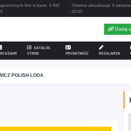
granicznych firm w bazie: 5 592
Ostatnia aktualizacja: 6 sierpni
01
03:03
Dodaj s
KATALOG
ARCHIWUM
STRON
PRYWATNOŚĆ
REGULAMIN
WICZ POLISH LODA