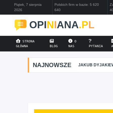
Piątek, 7 sierpnia
Polskich firm w bazie: 5 620
Za
2026
640
4
OPI
N
I
ANA
.P
L
STRONA
O
GŁÓWNA
BLOG
NAS
PYTANIA
NAJNOWSZE
JAKUB DYJAKIE