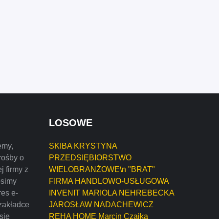
LOSOWE
emy,
SKIBA KRYSTYNA
rośby o
PRZEDSIĘBIORSTWO
j firmy z
WIELOBRANŻOWE\n "BRAT"
osimy
FIRMA HANDLOWO-USŁUGOWA
res e-
INVENIT MARIOLA NEHREBECKA
zakładce
JAROSŁAW NADACHEWICZ
 się
REHA HOME Marcin Czajka