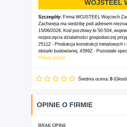
WOJSTEEL Wo
Szczegóły:
Firma WOJSTEEL Wojciech Zach
Zachwieja ma siedzibę pod adresem nieznan
15/06/2026. Kod pocztowy to 50-504, woj
rozpoczęcia działalności gospodarczej prz
2511Z - Produkcja konstrukcji metalowych i
stolarki budowlanej, 4399Z - Pozostałe spec
niesklasyfikowane, 2553Z - Obróbka mecha
Pokaż więcej
Wykonywanie pozostałych specjalistycznyc
9039Z - Pozostała działalność wspomagająca
wystawianiem przedstawień artystycznych.
Średnia ocena:
0
(Głos
OPINIE O FIRMIE
BRAK OPINII