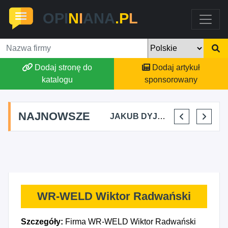
OPI
N
I
ANA
.P
L
Dodaj stronę do
Dodaj artykuł
katalogu
sponsorowany
NAJNOWSZE
UPIDURA KIKI
MARTA BRACHA
JAKUB DYJAKIEWICZ POLISH LODA
ELENA MAKARCHIK
I
WR-WELD Wiktor Radwański
Szczegóły:
Firma WR-WELD Wiktor Radwański