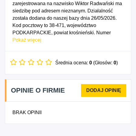
zarejestrowana na nazwisko Wiktor Radwański ma
siedzibę pod adresem nieznanym. Działalność
została dodana do naszej bazy dnia 26/05/2026.
Kod pocztowy to 38-471, województwo
PODKARPACKIE, powiat krośnieński. Numer
Identyfikacji Podatkowej NIP to 6842688589, a
Pokaż więcej
numer identyfikacyjny REGON dla firmy WR-WELD
Wiktor Radwański to 544805142. Data rozpoczęcia
działalności gospodarczej przypada na dzień
Średnia ocena:
0
(Głosów:
0
)
23/05/2026. Wybrane kody PKD to: 2553Z -
Obróbka mechaniczna elementów metalowych.
OPINIE O FIRMIE
BRAK OPINII