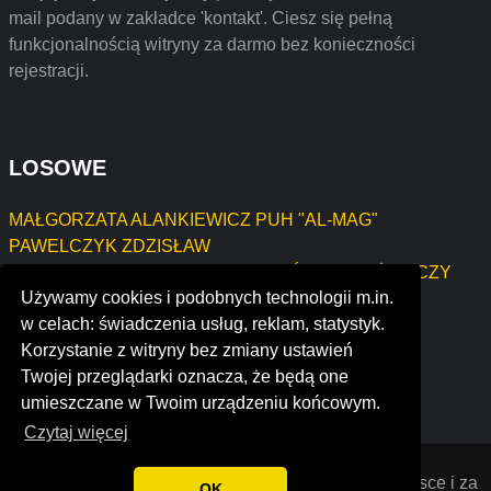
mail podany w zakładce 'kontakt'. Ciesz się pełną
funkcjonalnością witryny za darmo bez konieczności
rejestracji.
LOSOWE
MAŁGORZATA ALANKIEWICZ PUH "AL-MAG"
PAWELCZYK ZDZISŁAW
HANDEL DETALICZNY SKLEP OGÓLNOSPOŻYWCZY
Używamy cookies i podobnych technologii m.in.
ILONA LANGNER
w celach: świadczenia usług, reklam, statystyk.
westgate dental clinic
Korzystanie z witryny bez zmiany ustawień
nobody dances here
Twojej przeglądarki oznacza, że będą one
multitune entertainments pvt ltd
umieszczane w Twoim urządzeniu końcowym.
Czytaj więcej
Opiniana
© 2022 Opinie o firmach założonych w Polsce i za
OK