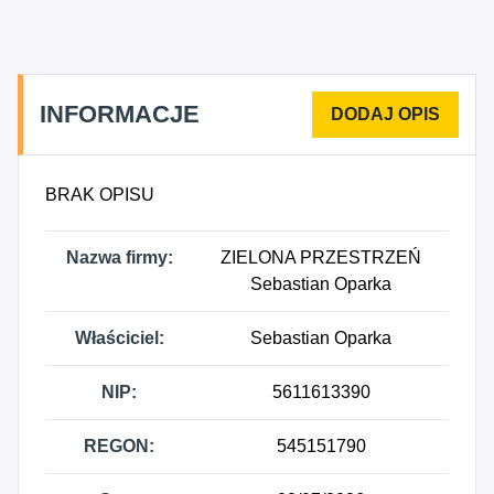
detaliczna niewyspecjalizowana, 8122B -
Pozostałe sprzątanie budynków i obiektów
przemysłowych, gdzie indziej niesklasyfikowane,
8123B - Pozostała działalność związana ze
INFORMACJE
sprzątaniem, gdzie indziej niesklasyfikowana.
BRAK OPISU
Nazwa firmy:
ZIELONA PRZESTRZEŃ
Sebastian Oparka
Właściciel:
Sebastian Oparka
NIP:
5611613390
REGON:
545151790