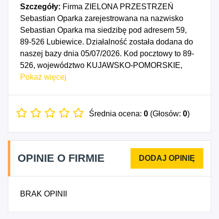
Szczegóły:
Firma ZIELONA PRZESTRZEŃ
Sebastian Oparka zarejestrowana na nazwisko
Sebastian Oparka ma siedzibę pod adresem 59,
89-526 Lubiewice. Działalność została dodana do
naszej bazy dnia 05/07/2026. Kod pocztowy to 89-
526, województwo KUJAWSKO-POMORSKIE,
powiat tucholski. Numer Identyfikacji Podatkowej
Pokaż więcej
NIP to 5611613390, a numer identyfikacyjny
REGON dla firmy ZIELONA PRZESTRZEŃ
Sebastian Oparka to 545151790. Data rozpoczęcia
Średnia ocena:
0
(Głosów:
0
)
działalności gospodarczej przypada na dzień
02/07/2026. Wybrane kody PKD to: 4312Z -
Przygotowanie terenu pod budowę, 4399Z -
OPINIE O FIRMIE
Pozostałe specjalistyczne roboty budowlane, gdzie
indziej niesklasyfikowane, 8130Z - Działalność
usługowa związana z zagospodarowaniem
BRAK OPINII
terenów zieleni, 4683Z - Sprzedaż hurtowa drewna,
materiałów budowlanych i wyposażenia
sanitarnego, 4712Z - Pozostała sprzedaż