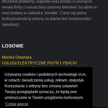
Wszelkie problemy, sugestie oraz prośby o usunięcie
swojej firmy z naszej bazy prosimy kierować na adres e-
mail podany w zakładce 'kontakt'. Ciesz się pełną
funkcjonalnością witryny za darmo bez konieczności
rejestracji.
LOSOWE
Monika Ostańska
USŁUGI ELEKTRYCZNE PIOTR ŁYBACKI
SŁONECZNA SPÓŁKA CYWILNA ANETA GÓRKA,
Używamy cookies i podobnych technologii m.in.
DANUTA GÓRKA NIP: 612-153-07-92
w celach: świadczenia usług, reklam, statystyk.
Zygmunt Aszyk
Korzystanie z witryny bez zmiany ustawień
yl ventures
Twojej przeglądarki oznacza, że będą one
writer packers and movers private limited
umieszczane w Twoim urządzeniu końcowym.
Czytaj więcej