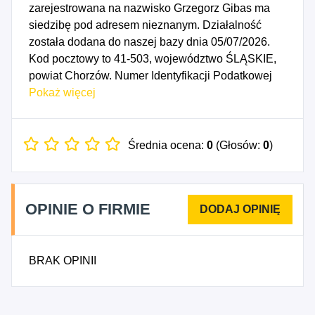
zarejestrowana na nazwisko Grzegorz Gibas ma
siedzibę pod adresem nieznanym. Działalność
została dodana do naszej bazy dnia 05/07/2026.
Kod pocztowy to 41-503, województwo ŚLĄSKIE,
powiat Chorzów. Numer Identyfikacji Podatkowej
NIP to 6381640069, a numer identyfikacyjny
Pokaż więcej
REGON dla firmy Zuzu Grzegorz Gibas to
545089311. Data rozpoczęcia działalności
gospodarczej przypada na dzień 02/07/2026.
Średnia ocena:
0
(Głosów:
0
)
Wybrane kody PKD to: 2551Z - Nakładanie powłok
na metale.
OPINIE O FIRMIE
BRAK OPINII