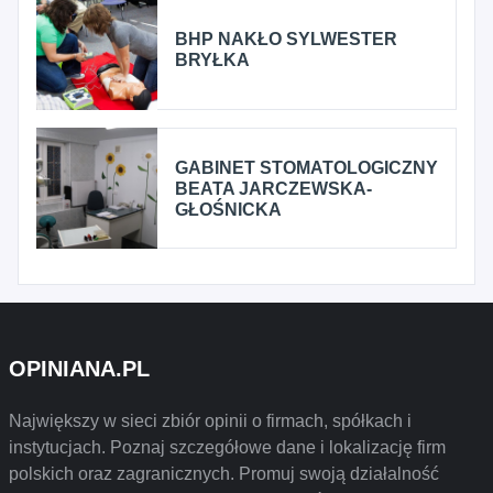
BHP NAKŁO SYLWESTER
BRYŁKA
GABINET STOMATOLOGICZNY
BEATA JARCZEWSKA-
GŁOŚNICKA
OPINIANA.PL
Największy w sieci zbiór opinii o firmach, spółkach i
instytucjach. Poznaj szczegółowe dane i lokalizację firm
polskich oraz zagranicznych. Promuj swoją działalność