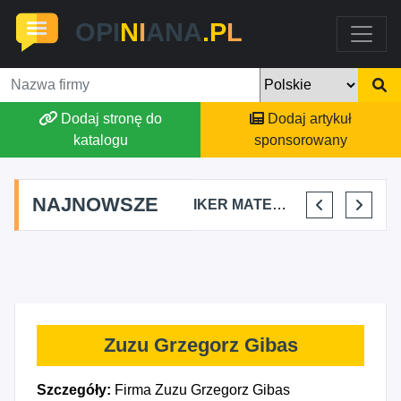
OPI
N
I
ANA
.P
L
Dodaj stronę do
Dodaj artykuł
katalogu
sponsorowany
NAJNOWSZE
FALKON PROJEKT OSKAR LIS
CIBORBUD PATRYK CIBORSKI
IKER MATEO LOZANO
HAIR STUDIO BETI BETTINA MLETZKO
Zuzu Grzegorz Gibas
Szczegóły:
Firma Zuzu Grzegorz Gibas