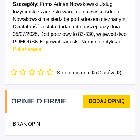
Szczegóły:
Firma Adrian Nowakowski Usługi
Inżynierskie zarejestrowana na nazwisko Adrian
Nowakowski ma siedzibę pod adresem nieznanym.
Działalność została dodana do naszej bazy dnia
05/07/2025. Kod pocztowy to 83-330, województwo
POMORSKIE, powiat kartuski. Numer Identyfikacji
Podatkowej NIP to 5892101522, a numer
Pokaż więcej
identyfikacyjny REGON dla firmy Adrian
Nowakowski Usługi Inżynierskie to 541735197.
Data rozpoczęcia działalności gospodarczej
Średnia ocena:
0
(Głosów:
0
)
przypada na dzień 02/07/2025. Wybrane kody PKD
to: 3312Z - Naprawa i konserwacja maszyn, 3320Z
- Instalowanie maszyn przemysłowych, sprzętu i
OPINIE O FIRMIE
wyposażenia, 6210B - Pozostała działalność w
zakresie programowania, 7112B - Pozostała
działalność w zakresie inżynierii i związane z nią
BRAK OPINII
doradztwo techniczne.