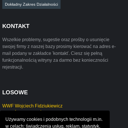
Dokładny Zakres Działalności
KONTAKT
Wszelkie problemy, sugestie oraz prośby o usunięcie
swojej firmy z naszej bazy prosimy kierować na adres e-
mail podany w zakładce 'kontakt'. Ciesz się pełną
funkcjonalnością witryny za darmo bez konieczności
rejestracji.
LOSOWE
WWF Wojciech Fidziukiewicz
"GRAŹYNA" GRAŻYNA KRUPSKA
Używamy cookies i podobnych technologii m.in.
GRUPA AMIKUS 3 FRANCISZKA KĘDZIERSKA
w celach: świadczenia usług, reklam, statystyk.
saturn corporation w.l.l.