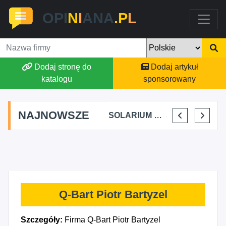
OPI
N
I
ANA
.P
L
Dodaj stronę do
Dodaj artykuł
katalogu
sponsorowany
NAJNOWSZE
SABINA SZAŁYGA "PERFEKT"
SOLARIUM CALIFORNIA MARCIN KOTAS
SKLEP ODZIEŻOWY BOGDAN WIKTOROWSKI
MONIKA TRZ
Q-Bart Piotr Bartyzel
Szczegóły:
Firma Q-Bart Piotr Bartyzel