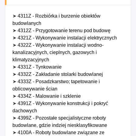
➤
4311Z - Rozbiórka i burzenie obiektów
budowlanych
➤
4312Z - Przygotowanie terenu pod budowę
➤
4321Z - Wykonywanie instalacji elektrycznych
➤
4322Z - Wykonywanie instalacji wodno-
kanalizacyjnych, cieplnych, gazowych i
klimatyzacyjnych
➤
4331Z - Tynkowanie
➤
4332Z - Zakładanie stolarki budowlanej
➤
4333Z - Posadzkarstwo; tapetowanie i
oblicowywanie ścian
➤
4334Z - Malowanie i szklenie
➤
4391Z - Wykonywanie konstrukcji i pokryć
dachowych
➤
4399Z - Pozostałe specjalistyczne roboty
budowlane, gdzie indziej niesklasyfikowane
➤
4100A - Roboty budowlane związane ze