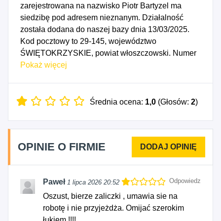
zarejestrowana na nazwisko Piotr Bartyzel ma
siedzibę pod adresem nieznanym. Działalność
została dodana do naszej bazy dnia 13/03/2025.
Kod pocztowy to 29-145, województwo
ŚWIĘTOKRZYSKIE, powiat włoszczowski. Numer
Identyfikacji Podatkowej NIP to 6090053924, a
Pokaż więcej
numer identyfikacyjny REGON dla firmy Q-Bart
Piotr Bartyzel to 541130011. Data rozpoczęcia
działalności gospodarczej przypada na dzień
Średnia ocena:
1,0
(Głosów:
2
)
10/03/2025. Wybrane kody PKD to: 4311Z -
Rozbiórka i burzenie obiektów budowlanych,
4312Z - Przygotowanie terenu pod budowę, 4321Z
OPINIE O FIRMIE
- Wykonywanie instalacji elektrycznych, 4322Z -
Wykonywanie instalacji wodno-kanalizacyjnych,
cieplnych, gazowych i klimatyzacyjnych, 4331Z -
Odpowiedz
Paweł
1 lipca 2026 20:52
Tynkowanie, 4332Z - Zakładanie stolarki
budowlanej, 4333Z - Posadzkarstwo; tapetowanie i
Oszust, bierze zaliczki , umawia sie na
oblicowywanie ścian, 4334Z - Malowanie i
robotę i nie przyjeżdża. Omijać szerokim
szklenie, 4391Z - Wykonywanie konstrukcji i pokryć
łukiem !!!!