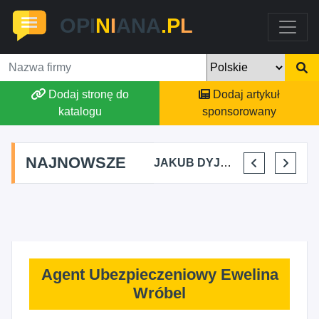
OPI
N
I
ANA
.P
L
Dodaj stronę do
Dodaj artykuł
katalogu
sponsorowany
NAJNOWSZE
MARTYNA KUPIDURA KIKI
MARTA BRACHA
JAKUB DYJAKIEWICZ POLISH LODA
ELENA MAKARCHIK
Agent Ubezpieczeniowy Ewelina
Wróbel