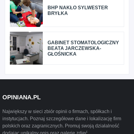
BHP NAKŁO SYLWESTER
BRYŁKA
GABINET STOMATOLOGICZNY
BEATA JARCZEWSKA-
GŁOŚNICKA
OPINIANA.PL
Największy w sieci zbiór opinii o firmach, spółkach i
instytucjach. Poznaj szczegółowe dane i lokalizację firm
polskich oraz zagranicznych. Promuj swoją działalność
dodając unikalny opis oraz galerię zdjęć.