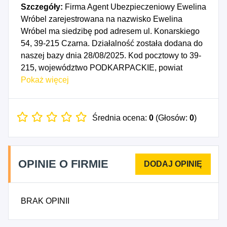
Szczegóły:
Firma Agent Ubezpieczeniowy Ewelina
Wróbel zarejestrowana na nazwisko Ewelina
Wróbel ma siedzibę pod adresem ul. Konarskiego
54, 39-215 Czarna. Działalność została dodana do
naszej bazy dnia 28/08/2025. Kod pocztowy to 39-
215, województwo PODKARPACKIE, powiat
dębicki. Numer Identyfikacji Podatkowej NIP to
Pokaż więcej
8722181512, a numer identyfikacyjny REGON dla
firmy Agent Ubezpieczeniowy Ewelina Wróbel to
542514535. Data rozpoczęcia działalności
Średnia ocena:
0
(Głosów:
0
)
gospodarczej przypada na dzień 25/08/2025.
Wybrane kody PKD to: 6621Z - Działalność
związana z oceną ryzyka i szacowaniem
OPINIE O FIRMIE
poniesionych strat, 6622Z - Działalność agentów i
brokerów ubezpieczeniowych, 6629Z - Pozostała
działalność wspomagająca ubezpieczenia i
BRAK OPINII
fundusze emerytalne.