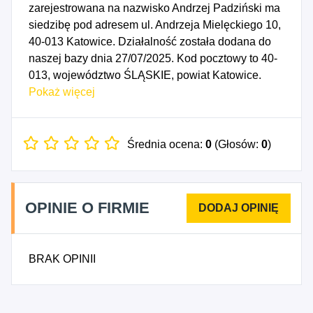
zarejestrowana na nazwisko Andrzej Padziński ma
siedzibę pod adresem ul. Andrzeja Mielęckiego 10,
40-013 Katowice. Działalność została dodana do
naszej bazy dnia 27/07/2025. Kod pocztowy to 40-
013, województwo ŚLĄSKIE, powiat Katowice.
Numer Identyfikacji Podatkowej NIP to
Pokaż więcej
5241683575, a numer identyfikacyjny REGON dla
firmy ANDRZEJ PADZIŃSKI to 542294980. Data
rozpoczęcia działalności gospodarczej przypada
Średnia ocena:
0
(Głosów:
0
)
na dzień 24/07/2025. Wybrane kody PKD to: 4781Z
- Sprzedaż detaliczna żywności, napojów i
wyrobów tytoniowych prowadzona na straganach i
OPINIE O FIRMIE
targowiskach, 4782Z - Sprzedaż detaliczna
wyrobów tekstylnych, odzieży i obuwia prowadzona
na straganach i targowiskach, 4783Z - Sprzedaż
BRAK OPINII
detaliczna motocykli oraz części i akcesoriów do
nich.