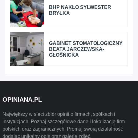
BHP NAKŁO SYLWESTER
BRYŁKA
GABINET STOMATOLOGICZNY
BEATA JARCZEWSKA-
GŁOŚNICKA
OPINIANA.PL
Największy w sieci zbiór opinii o firmach, spółkach i
instytucjach. Poznaj szczegółowe dane i lokalizację firm
polskich oraz zagranicznych. Promuj swoją działalność
dodając unikalny opis oraz galerię zdjęć.