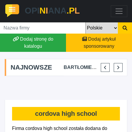
OPI
N
I
ANA
.P
L
Dodaj stronę do
Dodaj artykuł
katalogu
sponsorowany
NAJNOWSZE
SKYLINE POWER GROUP KACPER KONIEC
FJK-IT FILIP SZYMAŃSKI
BARTŁOMIEJ DYLIK CLOUDY AFFAIRS INTERNATIONAL
KRYSTIAN PISULA
cordova high school
Firma cordova high school została dodana do