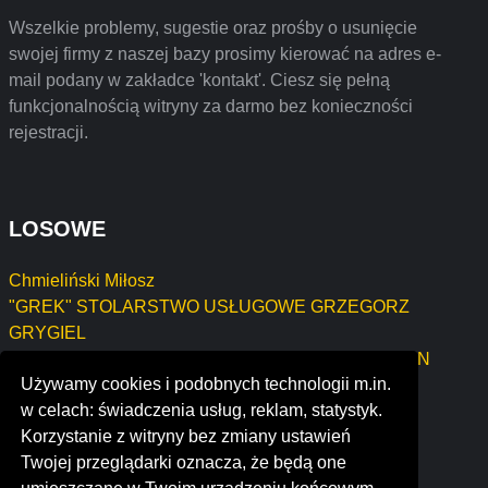
Wszelkie problemy, sugestie oraz prośby o usunięcie
swojej firmy z naszej bazy prosimy kierować na adres e-
mail podany w zakładce 'kontakt'. Ciesz się pełną
funkcjonalnością witryny za darmo bez konieczności
rejestracji.
LOSOWE
Chmieliński Miłosz
"GREK" STOLARSTWO USŁUGOWE GRZEGORZ
GRYGIEL
FIRMA HANDLOWO-USŁUGOWA "MASPOL" BAZAN
Używamy cookies i podobnych technologii m.in.
PIOTR
w celach: świadczenia usług, reklam, statystyk.
matuszak projekt Sławomir Matuszak
Korzystanie z witryny bez zmiany ustawień
KAMTECH Kamil Raszyk
Twojej przeglądarki oznacza, że będą one
lycée immaculée conception laval