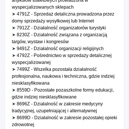
artykułów toaletowych prowadzona w
wyspecjalizowanych sklepach
➤
4791Z - Sprzedaż detaliczna prowadzona przez
domy sprzedaży wysyłkowej lub Internet
➤
7912Z - Działalność organizatorów turystyki
➤
8230Z - Działalność związana z organizacją
targów, wystaw i kongresów
➤
9491Z - Działalność organizacji religijnych
➤
4792Z - Pośrednictwo w sprzedaży detalicznej
wyspecjalizowanej
➤
7499Z - Wszelka pozostała działalność
profesjonalna, naukowa i techniczna, gdzie indziej
niesklasyfikowana
➤
8559D - Pozostałe pozaszkolne formy edukacji,
gdzie indziej niesklasyfikowane
➤
8696Z - Działalność w zakresie medycyny
tradycyjnej, uzupełniającej i alternatywnej
➤
8699D - Działalność w zakresie pozostałej opieki
zdrowotnej