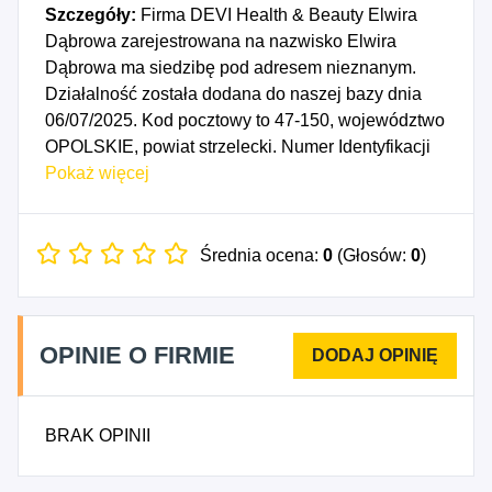
Szczegóły:
Firma DEVI Health & Beauty Elwira
Dąbrowa zarejestrowana na nazwisko Elwira
Dąbrowa ma siedzibę pod adresem nieznanym.
Działalność została dodana do naszej bazy dnia
06/07/2025. Kod pocztowy to 47-150, województwo
OPOLSKIE, powiat strzelecki. Numer Identyfikacji
Podatkowej NIP to 7561689385, a numer
Pokaż więcej
identyfikacyjny REGON dla firmy DEVI Health &
Beauty Elwira Dąbrowa to 160165381. Data
rozpoczęcia działalności gospodarczej przypada
Średnia ocena:
0
(Głosów:
0
)
na dzień 03/07/2025. Wybrane kody PKD to: 4775Z
- Sprzedaż detaliczna kosmetyków i artykułów
toaletowych prowadzona w wyspecjalizowanych
OPINIE O FIRMIE
sklepach, 4791Z - Sprzedaż detaliczna
prowadzona przez domy sprzedaży wysyłkowej lub
Internet, 7912Z - Działalność organizatorów
BRAK OPINII
turystyki, 8230Z - Działalność związana z
organizacją targów, wystaw i kongresów, 9491Z -
Działalność organizacji religijnych, 4792Z -