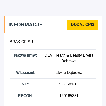
Pośrednictwo w sprzedaży detalicznej
wyspecjalizowanej, 7499Z - Wszelka pozostała
działalność profesjonalna, naukowa i techniczna,
gdzie indziej niesklasyfikowana, 8559D - Pozostałe
INFORMACJE
pozaszkolne formy edukacji, gdzie indziej
niesklasyfikowane, 8696Z - Działalność w zakresie
medycyny tradycyjnej, uzupełniającej i
BRAK OPISU
alternatywnej, 8699D - Działalność w zakresie
pozostałej opieki zdrowotnej, 9622Z - Działalność
Nazwa firmy:
DEVI Health & Beauty Elwira
w zakresie pielęgnacji urody i pozostała
Dąbrowa
działalność kosmetyczna, 9691Z - Działalność
usługowa na rzecz osób w miejscu zamieszkania,
Właściciel:
Elwira Dąbrowa
9699Z - Pozostała działalność usługowa, gdzie
indziej niesklasyfikowana.
NIP:
7561689385
REGON:
160165381