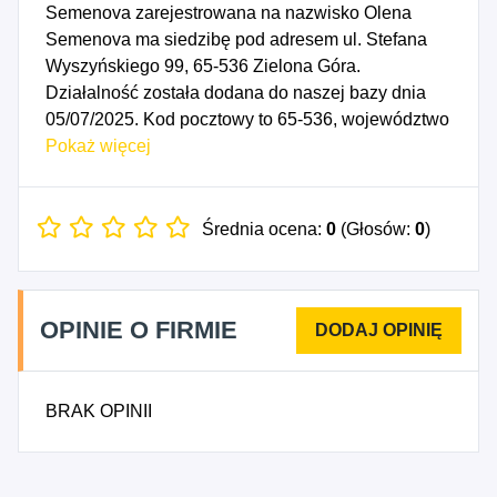
Semenova zarejestrowana na nazwisko Olena
Semenova ma siedzibę pod adresem ul. Stefana
Wyszyńskiego 99, 65-536 Zielona Góra.
Działalność została dodana do naszej bazy dnia
05/07/2025. Kod pocztowy to 65-536, województwo
LUBUSKIE, powiat Zielona Góra. Numer
Pokaż więcej
Identyfikacji Podatkowej NIP to 5981660772, a
numer identyfikacyjny REGON dla firmy Gabinet
Masażu Olena Semenova to 542012928. Data
Średnia ocena:
0
(Głosów:
0
)
rozpoczęcia działalności gospodarczej przypada
na dzień 02/07/2025. Wybrane kody PKD to: 8695Z
- Działalność w zakresie fizjoterapii, 8696Z -
OPINIE O FIRMIE
Działalność w zakresie medycyny tradycyjnej,
uzupełniającej i alternatywnej, 8699D - Działalność
w zakresie pozostałej opieki zdrowotnej, 9622Z -
BRAK OPINII
Działalność w zakresie pielęgnacji urody i
pozostała działalność kosmetyczna, 9623Z -
Działalność spa, saun i łaźni parowych.