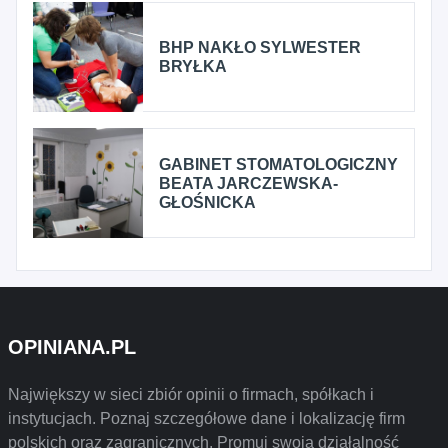
BHP NAKŁO SYLWESTER
BRYŁKA
GABINET STOMATOLOGICZNY
BEATA JARCZEWSKA-
GŁOŚNICKA
OPINIANA.PL
Największy w sieci zbiór opinii o firmach, spółkach i
instytucjach. Poznaj szczegółowe dane i lokalizację firm
polskich oraz zagranicznych. Promuj swoją działalność