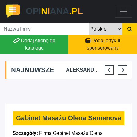
OPI
N
I
ANA
.P
L
Dodaj stronę do
Dodaj artykuł
katalogu
sponsorowany
NAJNOWSZE
STAJNIA TERAPEUTYCZNA CHRUŚNIAK ADRIANA SOJKA
AGSON AGNIESZKA SUCHWAŁKO
ALEKSANDAR MITREV
PRZEM-KO PRZEMYSŁAW KOWALSKI
Gabinet Masażu Olena Semenova
Szczegóły:
Firma Gabinet Masażu Olena